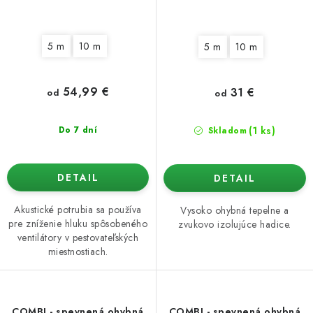
5 m
10 m
5 m
10 m
54,99 €
31 €
od
od
(1 ks)
Do 7 dní
Skladom
DETAIL
DETAIL
Akustické potrubia sa používa
Vysoko ohybná tepelne a
pre zníženie hluku spôsobeného
zvukovo izolujúce hadice.
ventilátory v pestovateľských
miestnostiach.
COMBI - spevnená ohybná
COMBI - spevnená ohybná