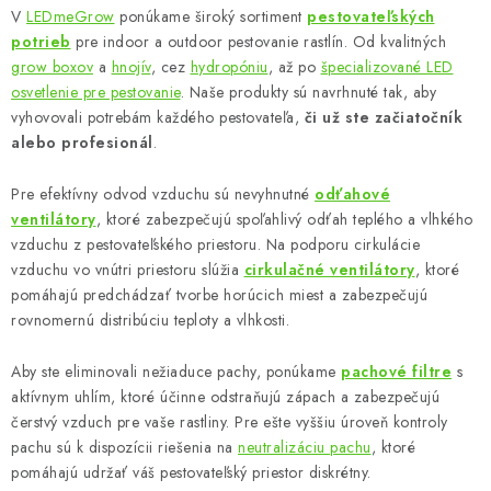
v
V
LEDmeGrow
ponúkame široký sortiment
pestovateľských
l
potrieb
pre indoor a outdoor pestovanie rastlín. Od kvalitných
á
grow boxov
a
hnojív
, cez
hydropóniu
, až po
špecializované LED
d
osvetlenie pre pestovanie
. Naše produkty sú navrhnuté tak, aby
vyhovovali potrebám každého pestovateľa,
či už ste začiatočník
a
alebo profesionál
.
c
i
Pre efektívny odvod vzduchu sú nevyhnutné
odťahové
e
ventilátory
, ktoré zabezpečujú spoľahlivý odťah teplého a vlhkého
p
vzduchu z pestovateľského priestoru. Na podporu cirkulácie
r
vzduchu vo vnútri priestoru slúžia
cirkulačné ventilátory
, ktoré
v
pomáhajú predchádzať tvorbe horúcich miest a zabezpečujú
k
rovnomernú distribúciu teploty a vlhkosti.
y
Aby ste eliminovali nežiaduce pachy, ponúkame
pachové filtre
s
v
aktívnym uhlím, ktoré účinne odstraňujú zápach a zabezpečujú
ý
čerstvý vzduch pre vaše rastliny. Pre ešte vyššiu úroveň kontroly
p
pachu sú k dispozícii riešenia na
neutralizáciu pachu
, ktoré
i
pomáhajú udržať váš pestovateľský priestor diskrétny.