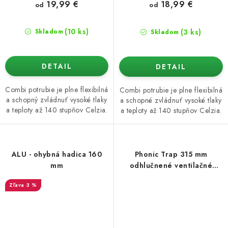
19,99 €
18,99 €
od
od
(10 ks)
(3 ks)
Skladom
Skladom
DETAIL
DETAIL
Combi potrubie je plne flexibilná
Combi potrubie je plne flexibilná
a schopný zvládnuť vysoké tlaky
a schopné zvládnuť vysoké tlaky
a teploty až 140 stupňov Celzia.
a teploty až 140 stupňov Celzia.
ALU - ohybná hadica 160
Phonic Trap 315 mm
mm
odhlučnené ventilačné
potrubie, box 3 m
3 %