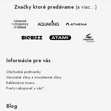
á
Značky ktoré predávame
(a viac...)
p
ä
t
i
e
Informácie pre vás
Obchodné podmienky
Vernostné zľavy a množstevné zľavy
Reklamácia tovaru
Prečo nakupovať u nás?
Blog