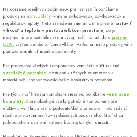
s
u
Na udržanie ideálnych podmienok pre rast rastlín ponúkame
produkty na
úpravu klímy
, vrátane zvlhčovačov, odvlhčovačov a
regulátorov teploty. Tieto zariadenia vám umožnia presne
nastaviť
vlhkosť a teplotu v pestovateľskom priestore
, čo je
nevyhnutné pre optimálny rast a vývoj rastlín. Či už ide o
pridanie
CO2
, zvýšenie alebo zníženie vlhkosti vzduchu, naše produkty vám
pomôžu dosiahnuť ideálne podmienky.
Pre prepojenie všetkých komponentov ventilácie slúži kvalitné
ventilačné potrubie
, dostupné v rôznych priemeroch a
materiáloch, aby vyhovovalo vašim konkrétnym potrebám.
Pre tých, ktorí hľadajú komplexné riešenie, ponúkame
ventilačné
komplety
, ktoré obsahujú všetky potrebné komponenty pre
efektívnu ventiláciu vášho pestovateľského priestoru. Tieto sady sú
ideálne pre začiatočníkov aj skúsených pestovateľov, ktorí chcú
jednoduché a overené riešenie bez zbytočných starostí.
Nezabúdajte, že správna ventilácia je kľúčová pre zdravý rast rastlín