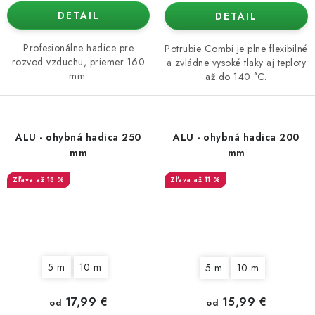
DETAIL
DETAIL
Profesionálne hadice pre
Potrubie Combi je plne flexibilné
rozvod vzduchu, priemer 160
a zvládne vysoké tlaky aj teploty
mm.
až do 140 °C.
ALU - ohybná hadica 250
ALU - ohybná hadica 200
mm
mm
až 18 %
až 11 %
5 m
10 m
5 m
10 m
17,99 €
15,99 €
od
od