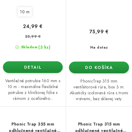
10 m
24,99 €
75,99 €
25,99 €
(3 ks)
Skladom
Na dotaz
DETAIL
DO KOŠÍKA
Ventilačné potrubie 160 mm x
PhonicTrap 315 mm
10 m - maximálne flexibilné
ventilátorová rúra, box 3 m.
potrubie z hliníkovej fólie s
Akusticky izolovaná rúra s tromi
rámom z oceľového...
vrstvami, bez sklenej vaty.
Phonic Trap 355 mm
Phonic Trap 315 mm
odhlučnené ventilačné
odhlučnené ventilačné