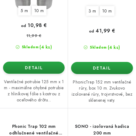
5 m
10 m
3 m
10 m
10,98 €
od
41,99 €
od
11,99 €
(4 ks)
(4 ks)
Skladom
Skladom
DETAIL
DETAIL
Ventilačné potrubie 125 mm x 1
PhonicTrap 152 mm ventilačné
m - maximálne ohybné potrubie
rúry, box 10 m. Zvukovo
z hliníkovej fólie s kostrou z
izolované rúry, trojvrstvové, bez
oceľového drôtu...
sklenenej vaty.
Phonic Trap 102 mm
SONO - izolovaná hadica
odhlučnené ventilačné
200 mm