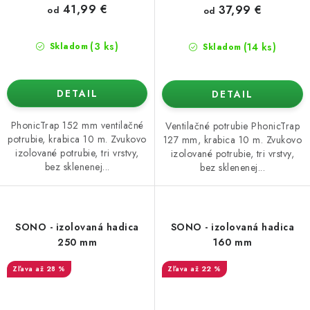
41,99 €
37,99 €
od
od
(3 ks)
(14 ks)
Skladom
Skladom
DETAIL
DETAIL
PhonicTrap 152 mm ventilačné
Ventilačné potrubie PhonicTrap
potrubie, krabica 10 m. Zvukovo
127 mm, krabica 10 m. Zvukovo
izolované potrubie, tri vrstvy,
izolované potrubie, tri vrstvy,
bez sklenenej...
bez sklenenej...
SONO - izolovaná hadica
SONO - izolovaná hadica
250 mm
160 mm
až 28 %
až 22 %