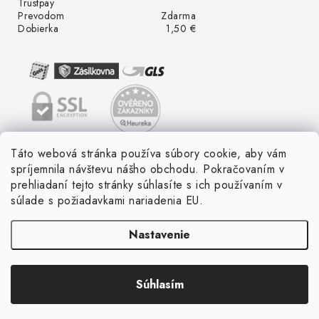
Trustpay
Prevodom
Zdarma
Dobierka
1,50 €
Táto webová stránka používa súbory cookie, aby vám
spríjemnila návštevu nášho obchodu. Pokračovaním v
prehliadaní tejto stránky súhlasíte s ich používaním v
súlade s požiadavkami nariadenia EU.
Nastavenie
Súhlasím
Copyright 2026
LED ME GROW
. Všetky práva vyhradené.
Vytvoril Shoptet