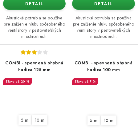
DETAIL
DETAIL
Akustické potrubia sa používa
Akustické potrubia sa používa
pre zníženie hluku spôsobeného
pre zníženie hluku spôsobeného
ventilátory v pestovateľských
ventilátory v pestovateľských
miestnostiach.
miestnostiach.
COMBI - spevnená ohybná
COMBI - spevnená ohybná
hadica 125 mm
hadica 100 mm
až 20 %
až 7 %
5 m
10 m
5 m
10 m