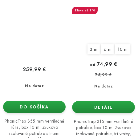
potrubie - 10m balení
potrubie
až 1 %
3 m
6 m
10 m
74,99 €
od
259,99 €
75,99 €
Na dotaz
Na dotaz
DO KOŠÍKA
DETAIL
PhonicTrap 355 mm ventilačná
PhonicTrap 315 mm ventilačné
rúra, box 10 m. Zvukovo
potrubie, box 10 m. Zvukovo
izolované potrubie s tromi
izolované potrubie, tri vrstvy,