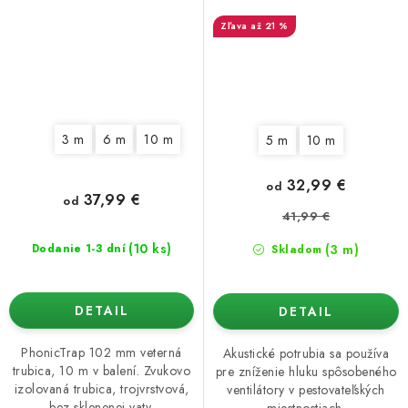
potrubie
až 21 %
3 m
6 m
10 m
5 m
10 m
32,99 €
od
37,99 €
od
41,99 €
(10 ks)
(3 m)
Dodanie 1-3 dní
Skladom
DETAIL
DETAIL
PhonicTrap 102 mm veterná
Akustické potrubia sa používa
trubica, 10 m v balení. Zvukovo
pre zníženie hluku spôsobeného
izolovaná trubica, trojvrstvová,
ventilátory v pestovateľských
bez sklenenej vaty.