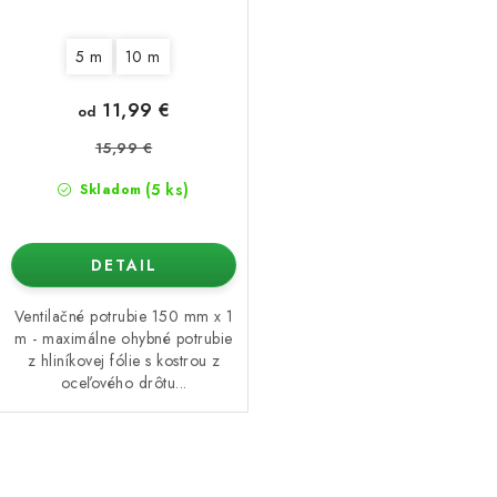
5 m
10 m
11,99 €
od
15,99 €
(5 ks)
Skladom
DETAIL
Ventilačné potrubie 150 mm x 1
m - maximálne ohybné potrubie
z hliníkovej fólie s kostrou z
oceľového drôtu...
O