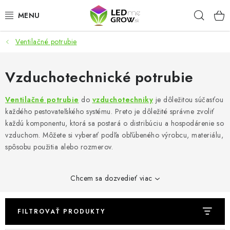
Prejsť
Hľad
na
obsah
Ventilačné potrubie
AKCIE
LED OSVETLENIE PRE RASTLINY
Vzduchotechnické potrubie
PESTOVATEĽSKÉ POTREBY
Ventilačné potrubie
do
vzduchotechniky
je dôležitou súčasťou
každého pestovateľského systému. Preto je dôležité správne zvoliť
každú komponentu, ktorá sa postará o distribúciu a hospodárenie so
PRE AKVÁRIA
vzduchom. Môžete si vyberať podľa obľúbeného výrobcu, materiálu,
spôsobu použitia alebo rozmerov.
MICROGREENS
SMART GARDEN
Chcem sa dozvedieť viac
Hodnotenie obchodu
O nákupu
Blog
FILTROVAŤ PRODUKTY
Obchodné podmienky
Predávané značky
Kontakt