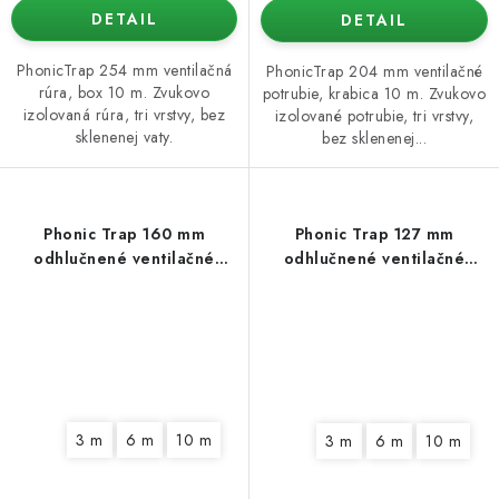
DETAIL
DETAIL
PhonicTrap 254 mm ventilačná
PhonicTrap 204 mm ventilačné
rúra, box 10 m. Zvukovo
potrubie, krabica 10 m. Zvukovo
izolovaná rúra, tri vrstvy, bez
izolované potrubie, tri vrstvy,
sklenenej vaty.
bez sklenenej...
Phonic Trap 160 mm
Phonic Trap 127 mm
odhlučnené ventilačné
odhlučnené ventilačné
potrubie
potrubie
3 m
6 m
10 m
3 m
6 m
10 m