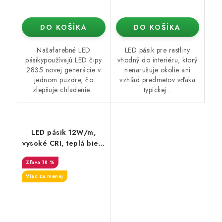
DO KOŠÍKA
DO KOŠÍKA
Našafarebné LED
LED pásik pre rastliny
pásikypoužívajú LED čipy
vhodný do interiéru, ktorý
2835 novej generácie v
nenarušuje okolie ani
jednom puzdre, čo
vzhľad predmetov vďaka
zlepšuje chladenie...
typickej...
LED pásik 12W/m,
vysoké CRI, teplá biela
3200K
18 %
Viac za menej