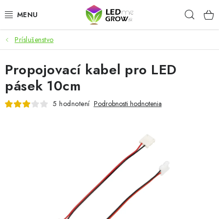
Prejsť
Hľad
na
obsah
Príslušenstvo
AKCIE
Propojovací kabel pro LED
LED OSVETLENIE PRE RASTLINY
pásek 10cm
PESTOVATEĽSKÉ POTREBY
5 hodnotení
Podrobnosti hodnotenia
PRE AKVÁRIA
MICROGREENS
SMART GARDEN
Hodnotenie obchodu
O nákupu
Blog
Obchodné podmienky
Predávané značky
Kontakt