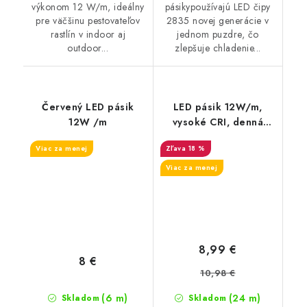
výkonom 12 W/m, ideálny
pásikypoužívajú LED čipy
pre väčšinu pestovateľov
2835 novej generácie v
rastlín v indoor aj
jednom puzdre, čo
outdoor...
zlepšuje chladenie...
Červený LED pásik
LED pásik 12W/m,
12W /m
vysoké CRI, denná
biela 4500K
Viac za menej
18 %
Viac za menej
8,99 €
8 €
10,98 €
(6 m)
(24 m)
Skladom
Skladom