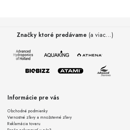
Z
á
Značky ktoré predávame
(a viac...)
p
ä
t
i
e
Informácie pre vás
Obchodné podmienky
Vernostné zľavy a množstevné zľavy
Reklamácia tovaru