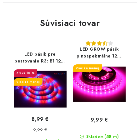
Súvisiaci tovar
LED GROW pásik
LED pásik pre
plnospektrálne 12W
pestovanie R3: B1 12W
/m
/m
Viac za menej
10 %
Viac za menej
8,99 €
9,99 €
9,99 €
(58 m)
Skladom