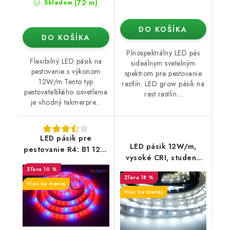
(72 m)
Skladom
DO KOŠÍKA
DO KOŠÍKA
Plnospektrálny LED pás
Flexibilný LED pásik na
sideálnym svetelným
pestovanie s výkonom
spektrom pre pestovanie
12W/m.Tento typ
rastlín. LED grow pásik na
pestovateľského osvetlenia
rast rastlín...
je vhodný takmerpre...
LED pásik pre
LED pásik 12W/m,
pestovanie R4: B1 12W
vysoké CRI, studená
/m
biela 6500K
10 %
18 %
Viac za menej
Viac za menej