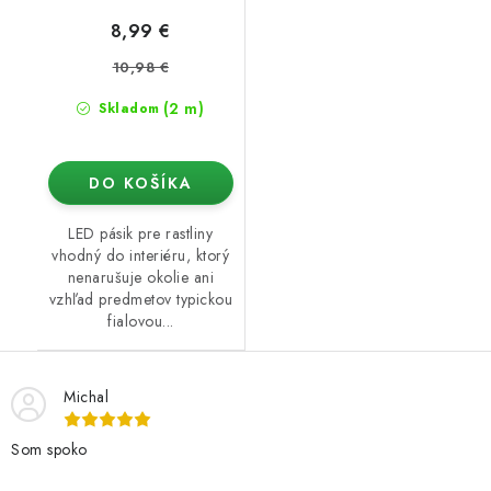
8,99 €
10,98 €
(2 m)
Skladom
DO KOŠÍKA
LED pásik pre rastliny
vhodný do interiéru, ktorý
nenarušuje okolie ani
vzhľad predmetov typickou
fialovou...
Michal
Som spoko