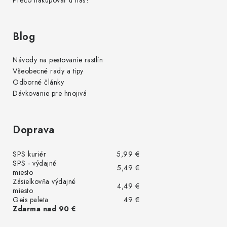
Prečo nakupovať u nás?
Blog
Návody na pestovanie rastlín
Všeobecné rady a tipy
Odborné články
Dávkovanie pre hnojivá
Doprava
SPS kuriér
5,99 €
SPS - výdajné
5,49 €
miesto
Zásielkovňa výdajné
4,49 €
miesto
Geis paleta
49 €
Zdarma nad 90 €