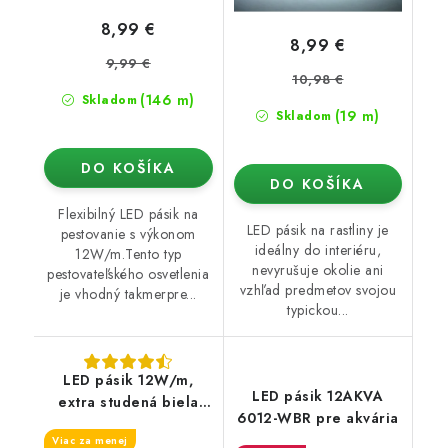
8,99 €
8,99 €
9,99 €
10,98 €
(146 m)
Skladom
(19 m)
Skladom
DO KOŠÍKA
DO KOŠÍKA
Flexibilný LED pásik na
LED pásik na rastliny je
pestovanie s výkonom
ideálny do interiéru,
12W/m.Tento typ
nevyrušuje okolie ani
pestovateľského osvetlenia
vzhľad predmetov svojou
je vhodný takmerpre...
typickou...
LED pásik 12W/m,
LED pásik 12AKVA
extra studená biela
6012-WBR pre akvária
11000K
Viac za menej