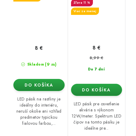
11 %
Viac za menej
8 €
8 €
8,99 €
(9 m)
Skladom
Do 7 dní
DO KOŠÍKA
DO KOŠÍKA
LED pásik na rastliny je
LED pásik pre osvetlenie
ideálny do interiéru,
akvária s výkonom
neruší okolie ani vzhľad
12W/meter. Spektrum LED
predmetov typickou
čipov na tomto pásiku je
fialovou farbou,...
ideálne pre...