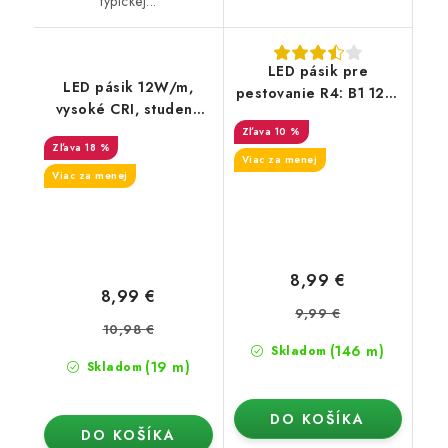
typickej...
LED pásik pre
LED pásik 12W/m,
pestovanie R4: B1 12W
vysoké CRI, studená
/m
biela 6500K
10 %
18 %
Viac za menej
Viac za menej
8,99 €
8,99 €
9,99 €
10,98 €
(146 m)
Skladom
(19 m)
Skladom
DO KOŠÍKA
DO KOŠÍKA