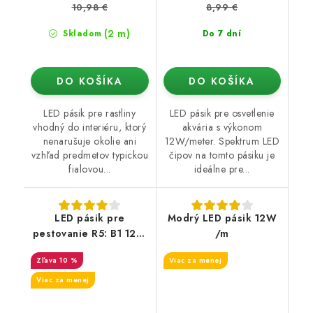
10,98 €
8,99 €
(2 m)
Skladom
Do 7 dní
DO KOŠÍKA
DO KOŠÍKA
LED pásik pre rastliny
LED pásik pre osvetlenie
vhodný do interiéru, ktorý
akvária s výkonom
nenarušuje okolie ani
12W/meter. Spektrum LED
vzhľad predmetov typickou
čipov na tomto pásiku je
fialovou...
ideálne pre...
LED pásik pre
Modrý LED pásik 12W
pestovanie R5: B1 12W
/m
/m
10 %
Viac za menej
Viac za menej