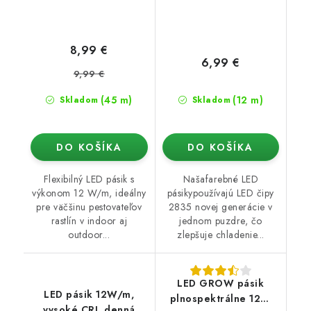
8,99 €
6,99 €
9,99 €
(45 m)
(12 m)
Skladom
Skladom
DO KOŠÍKA
DO KOŠÍKA
Flexibilný LED pásik s
Našafarebné LED
výkonom 12 W/m, ideálny
pásikypoužívajú LED čipy
pre väčšinu pestovateľov
2835 novej generácie v
rastlín v indoor aj
jednom puzdre, čo
outdoor...
zlepšuje chladenie...
LED GROW pásik
LED pásik 12W/m,
plnospektrálne 12W
vysoké CRI, denná