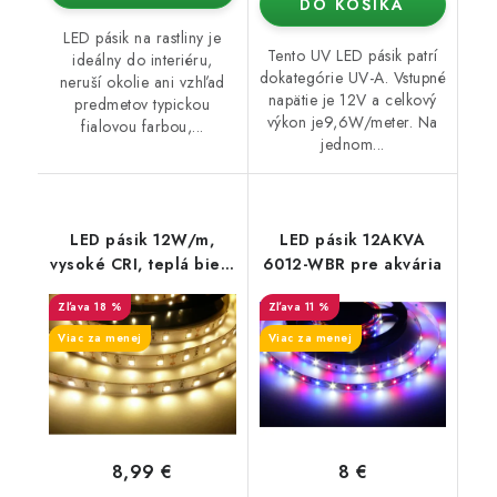
DO KOŠÍKA
LED pásik na rastliny je
Tento UV LED pásik patrí
ideálny do interiéru,
dokategórie UV-A. Vstupné
neruší okolie ani vzhľad
napätie je 12V a celkový
predmetov typickou
výkon je9,6W/meter. Na
fialovou farbou,...
jednom...
LED pásik 12W/m,
LED pásik 12AKVA
vysoké CRI, teplá biela
6012-WBR pre akvária
3200K
18 %
11 %
Viac za menej
Viac za menej
8,99 €
8 €