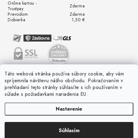
Online kartou -
Zdarma
Trustpay
Prevodom
Zdarma
Dobierka
1,50 €
Táto webová stránka používa súbory cookie, aby vám
spríjemnila návštevu nášho obchodu. Pokračovaním v
prehliadaní tejto stránky súhlasíte s ich používaním v
súlade s požiadavkami nariadenia EU.
Nastavenie
Súhlasím
Copyright 2026
LED ME GROW
. Všetky práva vyhradené.
Vytvoril Shoptet