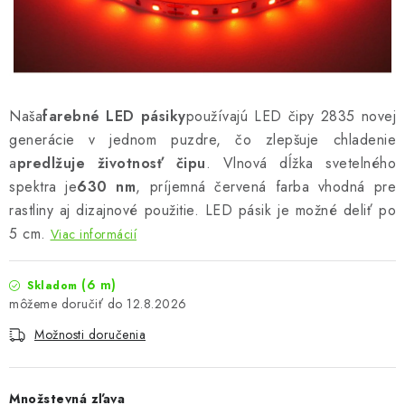
Podmienky o ochrane osobných údajov
Naša
farebné LED pásiky
používajú LED čipy 2835 novej
generácie v jednom puzdre, čo zlepšuje chladenie
a
predlžuje životnosť čipu
. Vlnová dĺžka svetelného
spektra je
630 nm
, príjemná červená farba vhodná pre
rastliny aj dizajnové použitie. LED pásik je možné deliť po
5 cm.
Viac informácií
(6 m)
Skladom
12.8.2026
Možnosti doručenia
Množstevná zľava