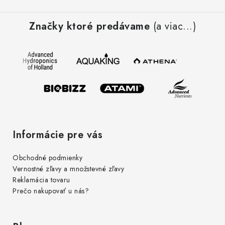
Z
á
Značky ktoré predávame
(a viac...)
p
ä
t
i
e
Informácie pre vás
Obchodné podmienky
Vernostné zľavy a množstevné zľavy
Reklamácia tovaru
Prečo nakupovať u nás?