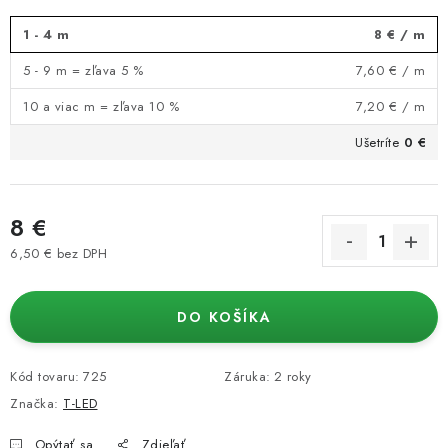
1 - 4 m
8 €
/ m
5 - 9 m = zľava 5 %
7,60 €
/ m
10 a viac m = zľava 10 %
7,20 €
/ m
Ušetríte
0 €
8 €
6,50 € bez DPH
Jednotková cena:
DO KOŠÍKA
Kód tovaru:
725
Záruka
:
2 roky
Značka:
T-LED
Opýtať sa
Zdieľať