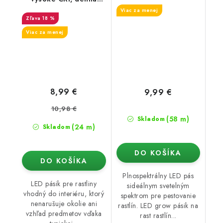
/m
biela 4500K
Viac za menej
18 %
Viac za menej
8,99 €
9,99 €
10,98 €
(58 m)
Skladom
(24 m)
Skladom
DO KOŠÍKA
DO KOŠÍKA
Plnospektrálny LED pás
LED pásik pre rastliny
sideálnym svetelným
vhodný do interiéru, ktorý
spektrom pre pestovanie
nenarušuje okolie ani
rastlín. LED grow pásik na
vzhľad predmetov vďaka
rast rastlín...