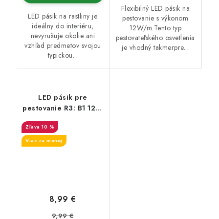
Flexibilný LED pásik na
LED pásik na rastliny je
pestovanie s výkonom
ideálny do interiéru,
12W/m.Tento typ
nevyrušuje okolie ani
pestovateľského osvetlenia
vzhľad predmetov svojou
je vhodný takmerpre...
typickou...
LED pásik pre
pestovanie R3: B1 12W
/m
10 %
Viac za menej
8,99 €
9,99 €