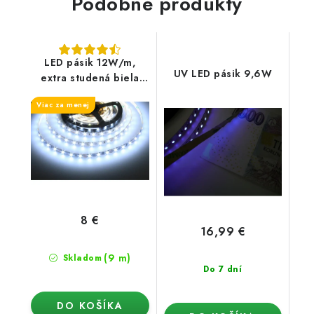
Podobné produkty
LED pásik 12W/m,
UV LED pásik 9,6W
extra studená biela
11000K
Viac za menej
8 €
16,99 €
(9 m)
Skladom
Do 7 dní
DO KOŠÍKA