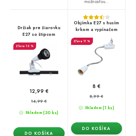
možnosťou...
Objímka E27 s husím
Držiak pre žiarovku
krkom a vypínačom
E27 so štipcom
11 %
13 %
8 €
12,99 €
8,99 €
14,99 €
(1 ks)
Skladom
(30 ks)
Skladom
DO KOŠÍKA
DO KOŠÍKA