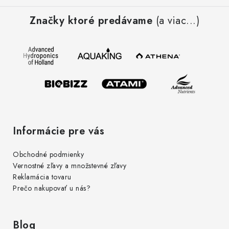
á
Značky ktoré predávame
(a viac...)
p
ä
t
i
e
Informácie pre vás
Obchodné podmienky
Vernostné zľavy a množstevné zľavy
Reklamácia tovaru
Prečo nakupovať u nás?
Blog