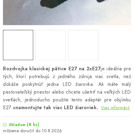
Podmienky o ochrane osobných údajov
Rozdvojka klasickej pätice E27 na 2xE27
je ideálna pre
tých, ktorí potrebujú z jedného zdroja viac svetla, než
dokáže poskytnúť jedna LED žiarovka. Ak máte malý
pestovateľský priestor alebo chcete ušetriť na veľkých LED
svetlách, jednoducho použite tento adaptér pre objímku
E27 a
namontujte tak viac LED žiaroviek.
Viac informácií
(8 ks)
Skladom
10.8.2026