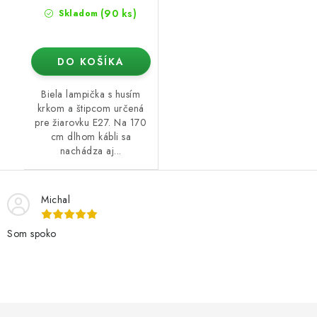
(90 ks)
Skladom
DO KOŠÍKA
Biela lampička s husím
krkom a štipcom určená
pre žiarovku E27. Na 170
cm dlhom kábli sa
nachádza aj...
Michal
Som spoko
Z