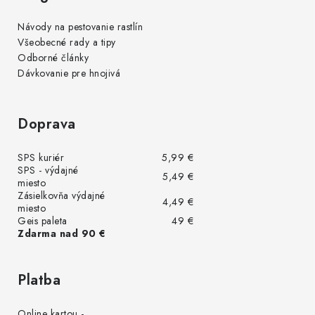
Návody na pestovanie rastlín
Všeobecné rady a tipy
Odborné články
Dávkovanie pre hnojivá
Doprava
SPS kuriér
5,99 €
SPS - výdajné
5,49 €
miesto
Zásielkovňa výdajné
4,49 €
miesto
Geis paleta
49 €
Zdarma nad 90 €
Platba
Online kartou -