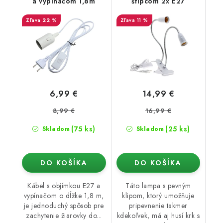
a vypínačom 1,8m
štipcom 2x E27
22 %
11 %
6,99 €
14,99 €
8,99 €
16,99 €
(75 ks)
(25 ks)
Skladom
Skladom
DO KOŠÍKA
DO KOŠÍKA
Kábel s objímkou E27 a
Táto lampa s pevným
vypínačom o dĺžke 1,8 m,
klipom, ktorý umožňuje
je jednoduchý spôsob pre
pripevnenie takmer
zachytenie žiarovky do...
kdekoľvek, má aj husí krk s