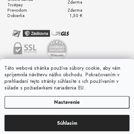
Zdarma
Trustpay
Prevodom
Zdarma
Dobierka
1,50 €
Táto webová stránka používa súbory cookie, aby vám
spríjemnila návštevu nášho obchodu. Pokračovaním v
prehliadaní tejto stránky súhlasíte s ich používaním v
súlade s požiadavkami nariadenia EU.
Nastavenie
Súhlasím
Copyright 2026
LED ME GROW
. Všetky práva vyhradené.
Vytvoril Shoptet