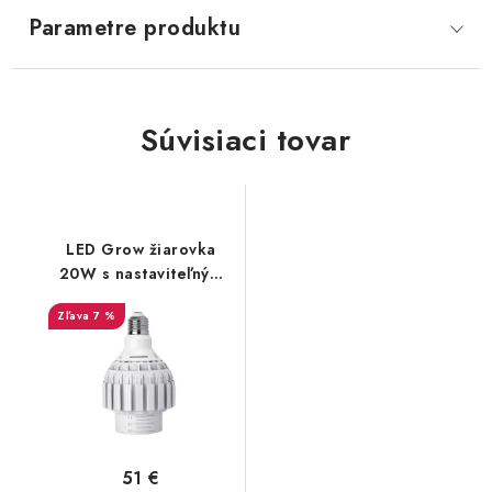
Parametre produktu
Súvisiaci tovar
LED Grow žiarovka
20W s nastaviteľným
uhlom 15°-60°
7 %
51 €