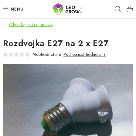
Prejsť
Hľad
na
obsah
Objímky, pätice, úchyty
AKCIE
Rozdvojka E27 na 2 x E27
LED OSVETLENIE PRE RASTLINY
Neohodnotené
Podrobnosti hodnotenia
PESTOVATEĽSKÉ POTREBY
PRE AKVÁRIA
MICROGREENS
SMART GARDEN
Hodnotenie obchodu
O nákupu
Blog
Obchodné podmienky
Predávané značky
Kontakt