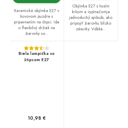
Objímka E27 s husím
Keramická objímka E27 v
krkom a vypínačomje
kovovom puzdre s
jednoduchý spôsob, ako
pripevnením na štipci. Ide
pripojiť žiarovku blízko
o flexibilný držiak na
zásuvky. Vďaka...
žiarovky so...
Biela lampička so
štipcom E27
10,98 €