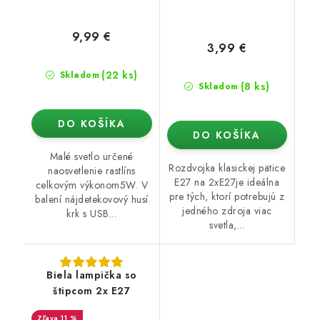
9,99 €
3,99 €
(22 ks)
Skladom
(8 ks)
Skladom
DO KOŠÍKA
DO KOŠÍKA
Malé svetlo určené
Rozdvojka klasickej pätice
naosvetlenie rastlíns
E27 na 2xE27je ideálna
celkovým výkonom5W. V
pre tých, ktorí potrebujú z
balení nájdetekovový husí
jedného zdroja viac
krk s USB...
svetla,...
Biela lampička so
štipcom 2x E27
11 %