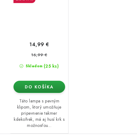
14,99 €
16,99 €
(25 ks)
Skladom
DO KOŠÍKA
Táto lampa s pevným
klipom, ktorý umožňuje
pripevnenie takmer
kdekoľvek, má aj husí krk s
možnosťou...