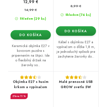
12,99 €
8,99 €
14,99 €
(74 ks)
Skladom
(29 ks)
Skladom
DO KOŠÍKA
DO KOŠÍKA
Kábel s objímkou E27 a
Keramická objímka E27 v
vypínačom o dĺžke 1,8 m,
kovovom puzdre s
je jednoduchý spôsob pre
pripevnením na štipci. Ide
zachytenie žiarovky do...
o flexibilný držiak na
žiarovky so...
Objímka E27 s husím
Malé prenosné USB
krkom a vypínačom
GROW svetlo 5W
11 %