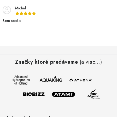
Michal
Som spoko
Z
á
Značky ktoré predávame
(a viac...)
p
ä
t
i
e