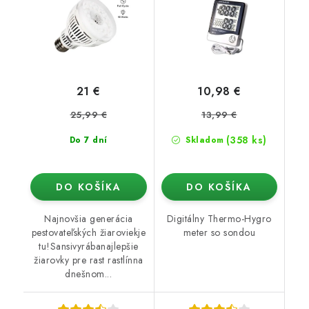
21 €
10,98 €
25,99 €
13,99 €
(358 ks)
Do 7 dní
Skladom
DO KOŠÍKA
DO KOŠÍKA
Najnovšia generácia
Digitálny Thermo-Hygro
pestovateľských žiaroviekje
meter so sondou
tu!Sansivyrábanajlepšie
žiarovky pre rast rastlínna
dnešnom...