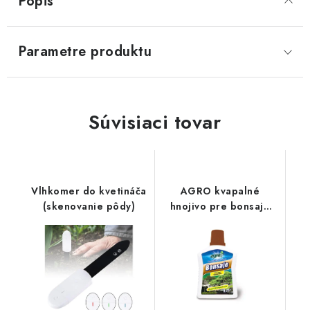
Popis
Parametre produktu
Súvisiaci tovar
Vlhkomer do kvetináča
AGRO kvapalné
(skenovanie pôdy)
hnojivo pre bonsaje
0,25 l