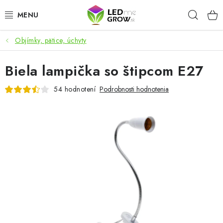
Prejsť
Hľad
na
obsah
Objímky, pätice, úchyty
AKCIE
Biela lampička so štipcom E27
LED OSVETLENIE PRE RASTLINY
54 hodnotení
Podrobnosti hodnotenia
PESTOVATEĽSKÉ POTREBY
PRE AKVÁRIA
MICROGREENS
SMART GARDEN
Hodnotenie obchodu
O nákupu
Blog
Obchodné podmienky
Predávané značky
Kontakt