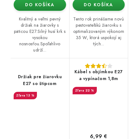
DO KOŠÍKA
DO KOŠÍKA
Kvalitný a veľmi pevný
Tento rok prinášame novú
držiak na žiarovky s
pestovateľskú žiarovku s
päticou E27.Silný husí krk s
optimalizovaným výkonom
vysokou
35 W, ktorá uspokojí aj
nosnosťou.Spoľahlivo
tých...
udrží...
Kábel s objímkou E27
Držiak pre žiarovku
a vypínačom 1,8m
E27 so štipcom
22 %
13 %
6,99 €