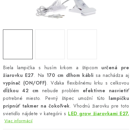
Podmienky o ochrane osobných údajov
Biela lampička s husím krkom a štipcom
určená pre
žiarovku E27
. Na
170 cm dlhom kábli
sa nachádza aj
vypínač (ON/OFF)
. Vďaka flexibilnému krku s celkovou
dĺžkou 42 cm
nebude problém
efektívne nasvietiť
potrebné miesto. Pevný štipec umožní túto
lampičku
pripnúť takmer na čokoľvek
. Vhodnú žiarovku pre toto
svietidlo nájdete v kategórii s
LED grow žiarovkami E27.
Viac informácií