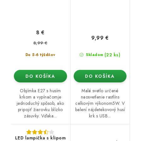
8 €
9,99 €
8,99 €
(22 ks)
Do 5-6 týždňov
Skladom
DO KOŠÍKA
DO KOŠÍKA
Objímka E27 s husím
Malé svetlo určené
krkom a vypínačomje
naosvetlenie rastlíns
jednoduchý spôsob, ako
celkovým výkonom5W. V
pripojiť žiarovku blízko
balení nájdetekovový husí
zásuvky. Vďaka...
krk s USB...
LED lampička s klipom