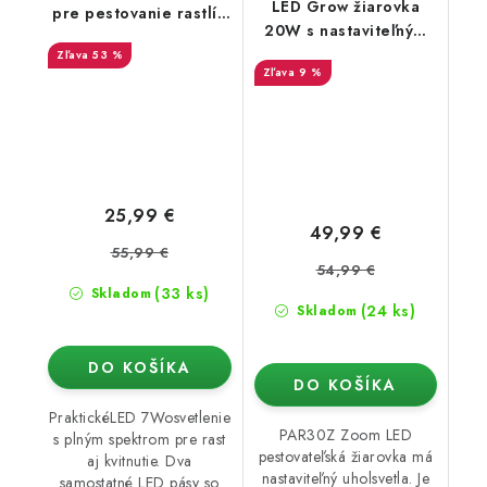
LED Grow žiarovka
pre pestovanie rastlín
20W s nastaviteľným
2 hlavy
uhlom 15°-60°
53 %
9 %
25,99 €
49,99 €
55,99 €
54,99 €
(33 ks)
Skladom
(24 ks)
Skladom
DO KOŠÍKA
DO KOŠÍKA
PraktickéLED 7Wosvetlenie
PAR30Z Zoom LED
s plným spektrom pre rast
pestovateľská žiarovka má
aj kvitnutie. Dva
nastaviteľný uholsvetla. Je
samostatné LED pásy so