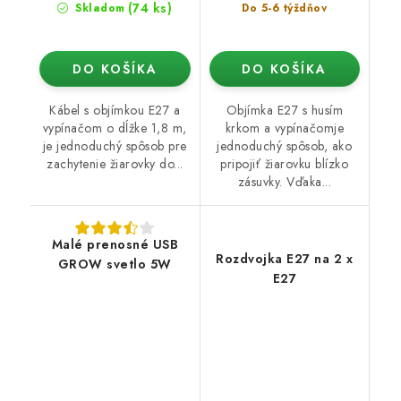
(74 ks)
Skladom
Do 5-6 týždňov
DO KOŠÍKA
DO KOŠÍKA
Kábel s objímkou E27 a
Objímka E27 s husím
vypínačom o dĺžke 1,8 m,
krkom a vypínačomje
je jednoduchý spôsob pre
jednoduchý spôsob, ako
zachytenie žiarovky do...
pripojiť žiarovku blízko
zásuvky. Vďaka...
Malé prenosné USB
Rozdvojka E27 na 2 x
GROW svetlo 5W
E27