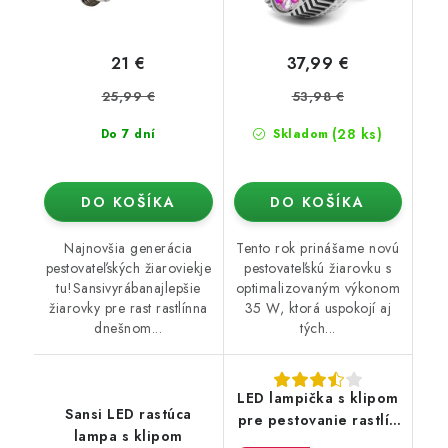
21 €
37,99 €
25,99 €
53,98 €
(28 ks)
Do 7 dní
Skladom
DO KOŠÍKA
DO KOŠÍKA
Najnovšia generácia
Tento rok prinášame novú
pestovateľských žiaroviekje
pestovateľskú žiarovku s
tu!Sansivyrábanajlepšie
optimalizovaným výkonom
žiarovky pre rast rastlínna
35 W, ktorá uspokojí aj
dnešnom...
tých...
LED lampička s klipom
Sansi LED rastúca
pre pestovanie rastlín
lampa s klipom
3 hlavy