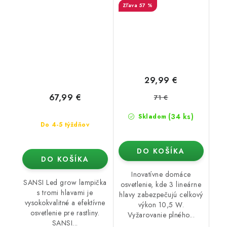
57 %
29,99 €
67,99 €
71 €
(34 ks)
Skladom
Do 4-5 týždňov
DO KOŠÍKA
DO KOŠÍKA
Inovatívne domáce
SANSI Led grow lampička
osvetlenie, kde 3 lineárne
s tromi hlavami je
hlavy zabezpečujú celkový
vysokokvalitné a efektívne
výkon 10,5 W.
osvetlenie pre rastliny.
Vyžarovanie plného...
SANSI...