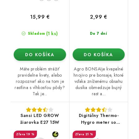
15,99 €
2,99 €
(1 ks)
Skladom
Do 7 dní
DO KOŠÍKA
DO KOŠÍKA
Máte problém strážiť
Agro BONSAIje kvapalné
pravidelne kvety, alebo
hnojivo pre bonsaje, ktoré
rozpoznať ako na tom je
vďaka zníženému obsahu
rastlina s vlhkosťou pôdy?
dusíka obmedzuje bujný
Tak je...
rast a...
Sansi LED GROW
Digitálny Thermo-
žiarovka E27 15W
Hygro meter so
sondou
19 %
21 %