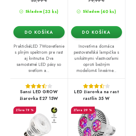
55,99 €
79,99 €
(33 ks)
(40 ks)
Skladom
Skladom
DO KOŠÍKA
DO KOŠÍKA
PraktickéLED 7Wosvetlenie
Inovatívna domáca
s plným spektrom pre rast
pestovateľská lampička s
aj kvitnutie. Dva
unikátnymi vlastnosťami
samostatné LED pásy so
oproti bežným
svetlom a...
modelom4 lineárne...
Sansi LED GROW
LED žiarovka na rast
žiarovka E27 15W
rastlín 35 W
19 %
29 %