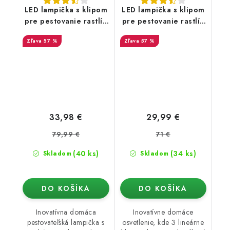
LED lampička s klipom
LED lampička s klipom
pre pestovanie rastlín
pre pestovanie rastlín
4 hlavy
3 hlavy
57 %
57 %
33,98 €
29,99 €
79,99 €
71 €
(40 ks)
(34 ks)
Skladom
Skladom
DO KOŠÍKA
DO KOŠÍKA
Inovatívna domáca
Inovatívne domáce
pestovateľská lampička s
osvetlenie, kde 3 lineárne