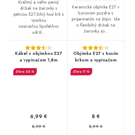
Kvalitný a veľmi pevný
Keramická objímka E27 v
držiak na žiarovky s
kovovom puzdre s
päticou E27.Silný husí krk s
pripevnením na štipci. Ide
vysokou
o flexibilný držiak na
nosnosťou.Spoľahlivo
žiarovky so...
udrží...
Kábel s objímkou E27
Objímka E27 s husím
a vypínačom 1,8m
krkom a vypínačom
22 %
11 %
6,99 €
8 €
8,99 €
8,99 €