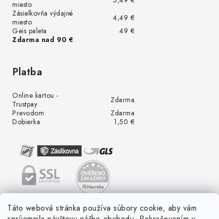
5,49 €
miesto
Zásielkovňa výdajné
4,49 €
miesto
Geis paleta
49 €
Zdarma nad 90 €
Platba
Online kartou -
Zdarma
Trustpay
Prevodom
Zdarma
Dobierka
1,50 €
Táto webová stránka používa súbory cookie, aby vám
spríjemnila návštevu nášho obchodu. Pokračovaním v