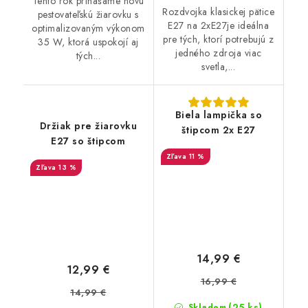
Tento rok prinášame novú
Rozdvojka klasickej pätice
pestovateľskú žiarovku s
E27 na 2xE27je ideálna
optimalizovaným výkonom
pre tých, ktorí potrebujú z
35 W, ktorá uspokojí aj
jedného zdroja viac
tých...
svetla,...
Biela lampička so
Držiak pre žiarovku
štipcom 2x E27
E27 so štipcom
11 %
13 %
14,99 €
12,99 €
16,99 €
14,99 €
(25 ks)
Skladom