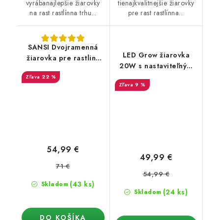
vyrábanajlepšie žiarovky
tienajkvalitnejšie žiarovky
na rast rastlínna trhu...
pre rast rastlínna...
SANSI Dvojramenná
LED Grow žiarovka
žiarovka pre rastliny
20W s nastaviteľným
60W
uhlom 15°-60°
22 %
9 %
54,99 €
49,99 €
71 €
54,99 €
(43 ks)
Skladom
(24 ks)
Skladom
DO KOŠÍKA