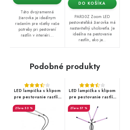
DO KOŠÍKA
Táto dvojramenná
PAR30Z Zoom LED
žiarovka je ideálnym
pestovateľská žiarovka má
riešením pre všetky vaše
nastaviteľný uholsvetla. Je
potreby pri pestovaní
ideálna na pestovanie
rastlín v interiéri....
rastlín, ako je...
Podobné produkty
LED lampička s klipom
LED lampička s klipom
pre pestovanie rastlín
pre pestovanie rastlín
2 hlavy
4 hlavy
53 %
57 %