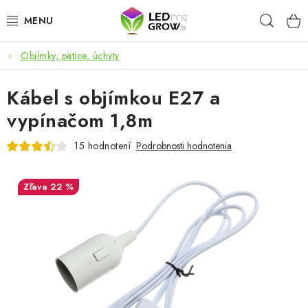
Prejsť
Hľad
na
obsah
Objímky, pätice, úchyty
AKCIE
Kábel s objímkou E27 a
LED OSVETLENIE PRE RASTLINY
vypínačom 1,8m
PESTOVATEĽSKÉ POTREBY
15 hodnotení
Podrobnosti hodnotenia
PRE AKVÁRIA
22 %
MICROGREENS
SMART GARDEN
Hodnotenie obchodu
O nákupu
Blog
Obchodné podmienky
Predávané značky
Kontakt