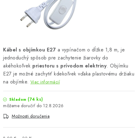
Podmienky o ochrane osobných údajov
Kábel s objímkou E27
a vypínačom o d
ĺžke
1,8 m, je
jednoduchý spôsob pre zachytenie žiarovky do
akéhokoľvek
priestoru s prívodom elektriny
. Objímku
E27 je možné zachytiť kdekoľvek vďaka plastovému držiaku
na objímke.
Viac informácií
(74 ks)
Skladom
12.8.2026
Možnosti doručenia