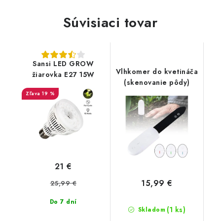
Súvisiaci tovar
Sansi LED GROW
Vlhkomer do kvetináča
žiarovka E27 15W
(skenovanie pôdy)
19 %
21 €
15,99 €
25,99 €
Do 7 dní
(1 ks)
Skladom