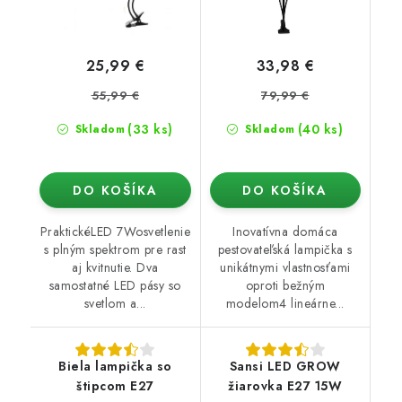
25,99 €
33,98 €
55,99 €
79,99 €
(33 ks)
(40 ks)
Skladom
Skladom
DO KOŠÍKA
DO KOŠÍKA
PraktickéLED 7Wosvetlenie
Inovatívna domáca
s plným spektrom pre rast
pestovateľská lampička s
aj kvitnutie. Dva
unikátnymi vlastnosťami
samostatné LED pásy so
oproti bežným
svetlom a...
modelom4 lineárne...
Biela lampička so
Sansi LED GROW
štipcom E27
žiarovka E27 15W