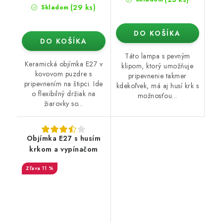
(29 ks)
Skladom
DO KOŠÍKA
DO KOŠÍKA
Táto lampa s pevným
Keramická objímka E27 v
klipom, ktorý umožňuje
kovovom puzdre s
pripevnenie takmer
pripevnením na štipci. Ide
kdekoľvek, má aj husí krk s
o flexibilný držiak na
možnosťou...
žiarovky so...
Objímka E27 s husím
krkom a vypínačom
11 %