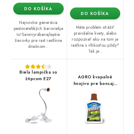
DO KOŠÍKA
DO KOŠÍKA
Najnovšia generácia
Máte problém strážiť
pestovateľských žiaroviekje
pravidelne kvety, alebo
tu!Sansivyrábanajlepšie
rozpoznať ako na tom je
žiarovky pre rast rastlínna
rastlina s vlhkosťou pôdy?
dnešnom...
Tak je...
Biela lampička so
AGRO kvapalné
štipcom E27
hnojivo pre bonsaje
0,25 l