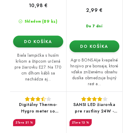
10,98 €
2,99 €
(89 ks)
Skladom
Do 7 dní
DO KOŠÍKA
DO KOŠÍKA
Biela lampička s husím
Agro BONSAIje kvapalné
krkom a štipcom určená
hnojivo pre bonsaje, ktoré
pre žiarovku E27. Na 170
vďaka zníženému obsahu
cm dlhom kábli sa
dusíka obmedzuje bujný
nachádza aj...
rast a...
Digitálny Thermo-
SANSI LED žiarovka
Hygro meter so
pre rastliny 24W -
sondou
sada 2ks
21 %
12 %