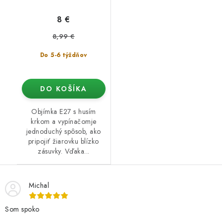
8 €
8,99 €
Do 5-6 týždňov
DO KOŠÍKA
Objímka E27 s husím
krkom a vypínačomje
jednoduchý spôsob, ako
pripojiť žiarovku blízko
zásuvky. Vďaka...
Michal
Som spoko