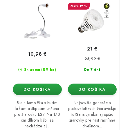
19 %
21 €
10,98 €
25,99 €
(89 ks)
Skladom
Do 7 dní
DO KOŠÍKA
DO KOŠÍKA
Biela lampička s husím
Najnovšia generácia
krkom a štipcom určená
pestovateľských žiaroviekje
pre žiarovku E27. Na 170
tu!Sansivyrábanajlepšie
cm dlhom kábli sa
žiarovky pre rast rastlínna
nachádza aj...
dnešnom...