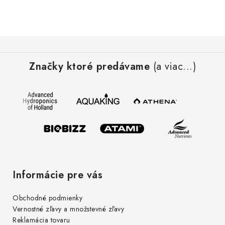
Z
á
Značky ktoré predávame
(a viac...)
p
ä
t
i
e
Informácie pre vás
Obchodné podmienky
Vernostné zľavy a množstevné zľavy
Reklamácia tovaru