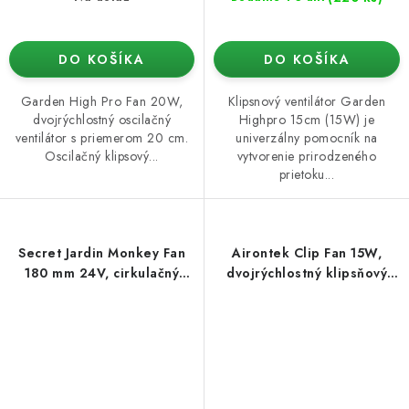
DO KOŠÍKA
DO KOŠÍKA
Garden High Pro Fan 20W,
Klipsnový ventilátor Garden
dvojrýchlostný oscilačný
Highpro 15cm (15W) je
ventilátor s priemerom 20 cm.
univerzálny pomocník na
Oscilačný klipsový...
vytvorenie prirodzeného
prietoku...
Secret Jardin Monkey Fan
Airontek Clip Fan 15W,
180 mm 24V, cirkulačný
dvojrýchlostný klipsňový
ventilátor 6,5 W
ventilátor priemer 15 cm