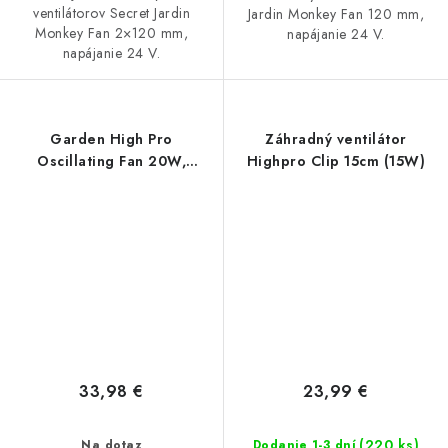
ventilátorov Secret Jardin
Jardin Monkey Fan 120 mm,
Monkey Fan 2×120 mm,
napájanie 24 V.
napájanie 24 V.
Garden High Pro
Záhradný ventilátor
Oscillating Fan 20W,
Highpro Clip 15cm (15W)
dvojrýchlostný oscilujúci
ventilátor priemer 20 cm
33,98 €
23,99 €
(220 ks)
Na dotaz
Dodanie 1-3 dní