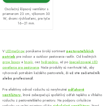
Oscilačný klipsový ventilátor s
priemerom 23 cm, výkonom 30
W, dvomi rýchlosťami, pre tyče
16–21 mm.
O
v
V
LEDmeGrow
ponúkame široký sortiment
pestovateľských
l
potrieb
pre indoor a outdoor pestovanie rastlín. Od kvalitných
á
grow boxov
a
hnojív
, cez
hydropóniu
, až po
špecializované LED
d
osvetlenie pre pestovanie
. Naše produkty sú navrhnuté tak, aby
vyhovovali potrebám každého pestovateľa,
či už ste začiatočník
a
alebo profesionál
.
c
i
Pre efektívny odvod vzduchu sú nevyhnutné
odťahové
e
ventilátory
, ktoré zabezpečujú spoľahlivý odťah teplého a vlhkého
p
vzduchu z pestovateľského priestoru. Na podporu cirkulácie
r
vzduchu vo vnútri priestoru slúžia
cirkulačné ventilátory
, ktoré