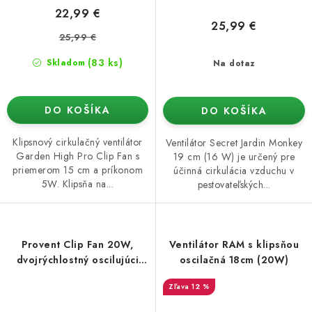
22,99 €
25,99 €
25,99 €
(83 ks)
Skladom
Na dotaz
DO KOŠÍKA
DO KOŠÍKA
Klipsnový cirkulačný ventilátor
Ventilátor Secret Jardin Monkey
Garden High Pro Clip Fan s
19 cm (16 W) je určený pre
priemerom 15 cm a príkonom
účinná cirkulácia vzduchu v
5W. Klipsňa na...
pestovateľských...
Provent Clip Fan 20W,
Ventilátor RAM s klipsňou
dvojrýchlostný oscilujúci
oscilačná 18cm (20W)
ventilátor priemer 25 cm
12 %