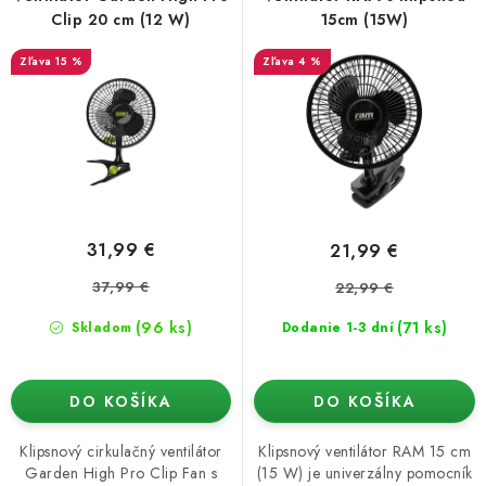
o
p
Podmienky o ochrane osobných údajov
Clip 20 cm (12 W)
15cm (15W)
d
r
15 %
4 %
u
o
k
d
t
u
o
k
v
t
o
31,99 €
21,99 €
v
37,99 €
22,99 €
(96 ks)
(71 ks)
Skladom
Dodanie 1-3 dní
DO KOŠÍKA
DO KOŠÍKA
Klipsnový cirkulačný ventilátor
Klipsnový ventilátor RAM 15 cm
Garden High Pro Clip Fan s
(15 W) je univerzálny pomocník