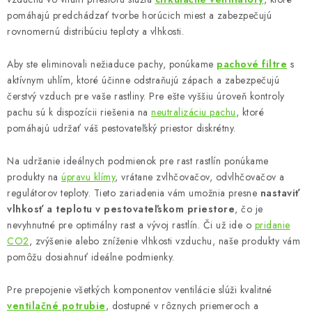
v
pomáhajú predchádzať tvorbe horúcich miest a zabezpečujú
k
rovnomernú distribúciu teploty a vlhkosti.
y
Aby ste eliminovali nežiaduce pachy, ponúkame
pachové filtre
s
v
aktívnym uhlím, ktoré účinne odstraňujú zápach a zabezpečujú
ý
čerstvý vzduch pre vaše rastliny. Pre ešte vyššiu úroveň kontroly
p
pachu sú k dispozícii riešenia na
neutralizáciu pachu
, ktoré
i
pomáhajú udržať váš pestovateľský priestor diskrétny.
s
u
Na udržanie ideálnych podmienok pre rast rastlín ponúkame
produkty na
úpravu klímy
, vrátane zvlhčovačov, odvlhčovačov a
regulátorov teploty. Tieto zariadenia vám umožnia presne
nastaviť
vlhkosť a teplotu v pestovateľskom priestore
, čo je
nevyhnutné pre optimálny rast a vývoj rastlín. Či už ide o
pridanie
CO2
, zvýšenie alebo zníženie vlhkosti vzduchu, naše produkty vám
pomôžu dosiahnuť ideálne podmienky.
Pre prepojenie všetkých komponentov ventilácie slúži kvalitné
ventilačné potrubie
, dostupné v rôznych priemeroch a