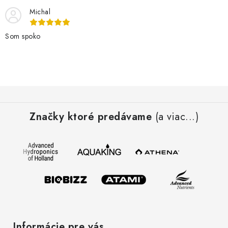
Michal
Som spoko
Z
á
Značky ktoré predávame
(a viac...)
p
ä
t
i
e
Informácie pre vás