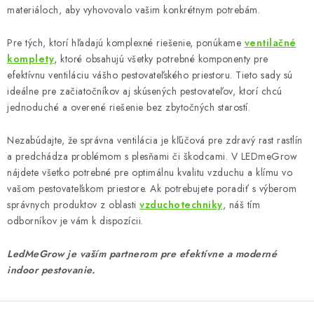
materiáloch, aby vyhovovalo vašim konkrétnym potrebám.
Pre tých, ktorí hľadajú komplexné riešenie, ponúkame
ventilačné
komplety
, ktoré obsahujú všetky potrebné komponenty pre
efektívnu ventiláciu vášho pestovateľského priestoru. Tieto sady sú
ideálne pre začiatočníkov aj skúsených pestovateľov, ktorí chcú
jednoduché a overené riešenie bez zbytočných starostí.
Nezabúdajte, že správna ventilácia je kľúčová pre zdravý rast rastlín
a predchádza problémom s plesňami či škodcami. V LEDmeGrow
nájdete všetko potrebné pre optimálnu kvalitu vzduchu a klímu vo
vašom pestovateľskom priestore. Ak potrebujete poradiť s výberom
správnych produktov z oblasti
vzduchotechniky
, náš tím
odborníkov je vám k dispozícii.
LedMeGrow je vaším partnerom pre efektívne a moderné
indoor pestovanie.