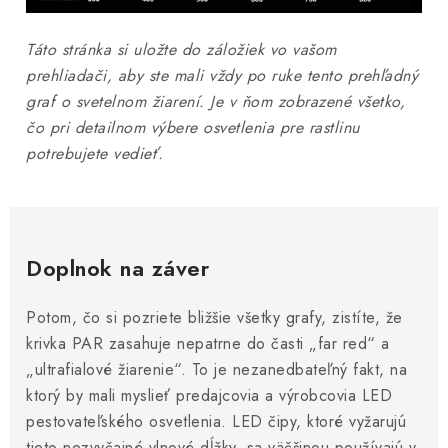
Táto stránka si uložte do záložiek vo vašom
prehliadači, aby ste mali vždy po ruke tento prehľadný
graf o svetelnom žiarení. Je v ňom zobrazené všetko,
čo pri detailnom výbere osvetlenia pre rastlinu
potrebujete vedieť.
Doplnok na záver
Potom, čo si pozriete bližšie všetky grafy, zistíte, že
krivka PAR zasahuje nepatrne do časti „far red“ a
„ultrafialové žiarenie“. To je nezanedbateľný fakt, na
ktorý by mali myslieť predajcovia a výrobcovia LED
pestovateľského osvetlenia. LED čipy, ktoré vyžarujú
tieto nezvyčajné vlnové dĺžky, sa väčšinou používajú v