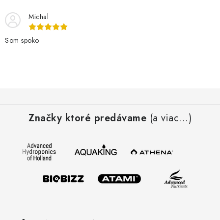
Michal
Som spoko
Z
á
Značky ktoré predávame
(a viac...)
p
ä
t
i
e