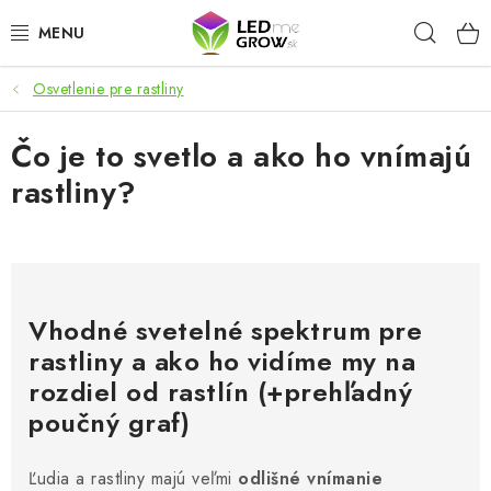
Prejsť
Hľad
na
obsah
Osvetlenie pre rastliny
AKCIE
Čo je to svetlo a ako ho vnímajú
LED OSVETLENIE PRE RASTLINY
rastliny?
PESTOVATEĽSKÉ POTREBY
PRE AKVÁRIA
MICROGREENS
Vhodné svetelné spektrum pre
rastliny a ako ho vidíme my na
SMART GARDEN
rozdiel od rastlín (+prehľadný
poučný graf)
Hodnotenie obchodu
O nákupu
Blog
Obchodné podmienky
Predávané značky
Kontakt
Ľudia a rastliny majú veľmi
odlišné vnímanie