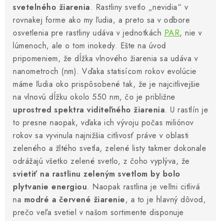
svetelného žiarenia
. Rastliny svetlo „nevidia“ v
Podmienky o ochrane osobných údajov
rovnakej forme ako my ľudia, a preto sa v odbore
osvetlenia pre rastliny udáva v jednotkách
PAR
, nie v
lúmenoch, ale o tom inokedy. Ešte na úvod
pripomeniem, že dĺžka vlnového žiarenia sa udáva v
nanometroch (nm). Vďaka statisícom rokov evolúcie
máme ľudia oko prispôsobené tak, že je najcitlivejšie
na vlnovú dĺžku okolo 550 nm, čo je približne
uprostred spektra viditeľného žiarenia
. U rastlín je
to presne naopak, vďaka ich vývoju počas miliónov
rokov sa vyvinula najnižšia citlivosť práve v oblasti
zeleného a žltého svetla, zelené listy takmer dokonale
odrážajú všetko zelené svetlo, z čoho vyplýva, že
svietiť na rastlinu zeleným svetlom by bolo
plytvanie energiou
. Naopak rastlina je veľmi citlivá
na
modré a červené žiarenie
, a to je hlavný dôvod,
prečo veľa svetiel v našom sortimente disponuje