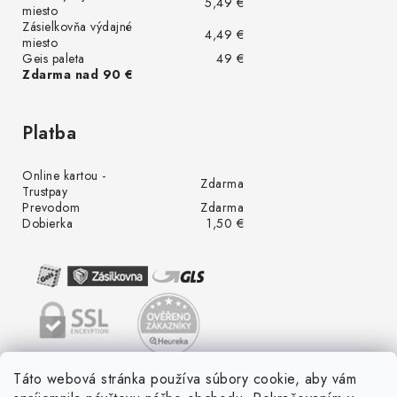
5,49 €
miesto
Zásielkovňa výdajné
4,49 €
miesto
Geis paleta
49 €
Zdarma nad 90 €
Platba
Online kartou -
Zdarma
Trustpay
Prevodom
Zdarma
Dobierka
1,50 €
Táto webová stránka používa súbory cookie, aby vám