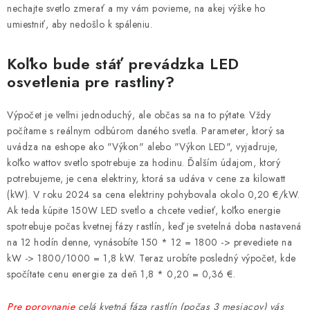
nechajte svetlo zmerať a my vám povieme, na akej výške ho
umiestniť, aby nedošlo k spáleniu.
Koľko bude stáť prevádzka LED
osvetlenia pre rastliny?
Výpočet je veľmi jednoduchý, ale občas sa na to pýtate. Vždy
počítame s reálnym odbúrom daného svetla. Parameter, ktorý sa
uvádza na eshope ako "Výkon" alebo "Výkon LED", vyjadruje,
koľko wattov svetlo spotrebuje za hodinu. Ďalším údajom, ktorý
potrebujeme, je cena elektriny, ktorá sa udáva v cene za kilowatt
(kW). V roku 2024 sa cena elektriny pohybovala okolo 0,20 €/kW.
Ak teda kúpite 150W LED svetlo a chcete vedieť, koľko energie
spotrebuje počas kvetnej fázy rastlín, keď je svetelná doba nastavená
na 12 hodín denne, vynásobíte 150 * 12 = 1800 -> prevediete na
kW -> 1800/1000 = 1,8 kW. Teraz urobíte posledný výpočet, kde
spočítate cenu energie za deň 1,8 * 0,20 = 0,36 €.
Pre porovnanie
celá kvetná fáza rastlín (počas 3 mesiacov) vás