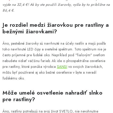
vyjde na 32,4 €! Ak by ste použili žiarovky, vyšla by to približne na
86,4 €.
Je rozdiel medzi žiarovkou pre rastliny a
bežnými žiarovkami?
Áno, pestebné žiarovky sú navrhnuté na účely rastlín a majú podľa
toho navrhnuté LED čipy a svetelné spektrum. Toto spektrum nie je
často príjemné pre ľudské oko. Napríklad pod "fialovým" svetlom
nebudete vidieť väčšinu farieb. Ak ide o plnospektrálne osvetlenie
pre rastliny, ktoré ponúka výrobca
SANSI
vo svojich žiarovkách,
môžu byť používané aj ako bežné osvetlenie v byte a nevadí
ľudskému oku.
Môže umelé osvetlenie nahradiť slnko
pre rastliny?
Áno, rastliny potrebujú na svoj život SVETLO, nie nevyhnutne