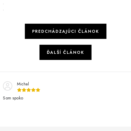
.
.
PREDCHÁDZAJÚCI ČLÁNOK
ĎALŠÍ ČLÁNOK
Michal
Som spoko
Z