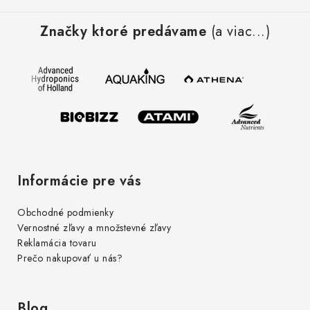
á
Značky ktoré predávame
(a viac...)
p
ä
t
i
e
Informácie pre vás
Obchodné podmienky
Vernostné zľavy a množstevné zľavy
Reklamácia tovaru
Prečo nakupovať u nás?
Blog