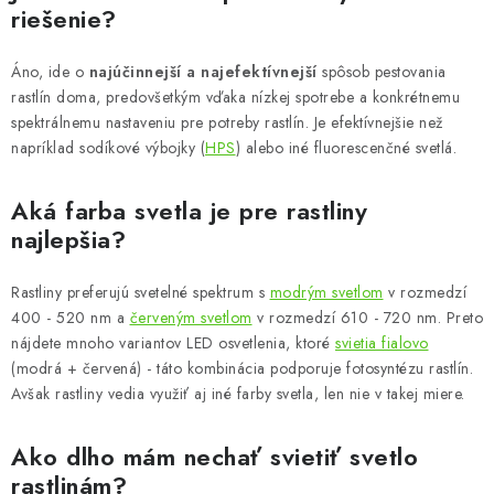
riešenie?
Podmienky o ochrane osobných údajov
Áno, ide o
najúčinnejší a najefektívnejší
spôsob pestovania
rastlín doma, predovšetkým vďaka nízkej spotrebe a konkrétnemu
spektrálnemu nastaveniu pre potreby rastlín. Je efektívnejšie než
napríklad sodíkové výbojky (
HPS
) alebo iné fluorescenčné svetlá.
Aká farba svetla je pre rastliny
najlepšia?
Rastliny preferujú svetelné spektrum s
modrým svetlom
v rozmedzí
400 - 520 nm a
červeným svetlom
v rozmedzí 610 - 720 nm. Preto
nájdete mnoho variantov LED osvetlenia, ktoré
svietia fialovo
(modrá + červená) - táto kombinácia podporuje fotosyntézu rastlín.
Avšak rastliny vedia využiť aj iné farby svetla, len nie v takej miere.
Ako dlho mám nechať svietiť svetlo
rastlinám?