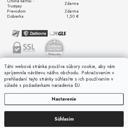
Online kartou -
Zdarma
Trustpay
Prevodom
Zdarma
Dobierka
1,50 €
Táto webová stránka používa súbory cookie, aby vám
spríjemnila návštevu nášho obchodu. Pokračovaním v
prehliadaní tejto stránky súhlasíte s ich používaním v
súlade s požiadavkami nariadenia EU.
Nastavenie
Súhlasím
Copyright 2026
LED ME GROW
. Všetky práva vyhradené.
Vytvoril Shoptet