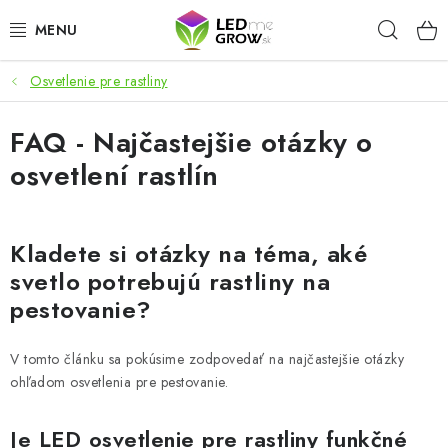
Prejsť
Hľad
na
obsah
Osvetlenie pre rastliny
AKCIE
FAQ - Najčastejšie otázky o
LED OSVETLENIE PRE RASTLINY
osvetlení rastlín
PESTOVATEĽSKÉ POTREBY
PRE AKVÁRIA
Kladete si otázky na téma, aké
svetlo potrebujú rastliny na
MICROGREENS
pestovanie?
SMART GARDEN
V tomto článku sa pokúsime zodpovedať na najčastejšie otázky
ohľadom osvetlenia pre pestovanie.
Hodnotenie obchodu
O nákupu
Blog
Je LED osvetlenie pre rastliny funkčné
Obchodné podmienky
Predávané značky
Kontakt