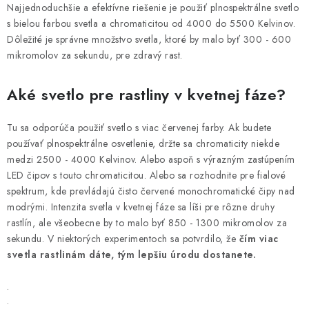
Najjednoduchšie a efektívne riešenie je použiť plnospektrálne svetlo
s bielou farbou svetla a chromaticitou od 4000 do 5500 Kelvinov.
Dôležité je správne množstvo svetla, ktoré by malo byť 300 - 600
mikromolov za sekundu, pre zdravý rast.
Aké svetlo pre rastliny v kvetnej fáze?
Tu sa odporúča použiť svetlo s viac červenej farby. Ak budete
používať plnospektrálne osvetlenie, držte sa chromaticity niekde
medzi 2500 - 4000 Kelvinov. Alebo aspoň s výrazným zastúpením
LED čipov s touto chromaticitou. Alebo sa rozhodnite pre fialové
spektrum, kde prevládajú čisto červené monochromatické čipy nad
modrými. Intenzita svetla v kvetnej fáze sa líši pre rôzne druhy
rastlín, ale všeobecne by to malo byť 850 - 1300 mikromolov za
sekundu. V niektorých experimentoch sa potvrdilo, že
čím viac
svetla rastlinám dáte, tým lepšiu úrodu dostanete.
.
.