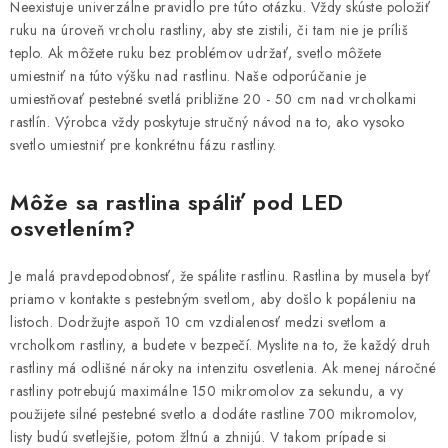
Neexistuje univerzálne pravidlo pre túto otázku. Vždy skúste položiť
ruku na úroveň vrcholu rastliny, aby ste zistili, či tam nie je príliš
teplo. Ak môžete ruku bez problémov udržať, svetlo môžete
umiestniť na túto výšku nad rastlinu. Naše odporúčanie je
umiestňovať pestebné svetlá približne 20 - 50 cm nad vrcholkami
rastlín. Výrobca vždy poskytuje stručný návod na to, ako vysoko
svetlo umiestniť pre konkrétnu fázu rastliny.
Môže sa rastlina spáliť pod LED
osvetlením?
Je malá pravdepodobnosť, že spálite rastlinu. Rastlina by musela byť
priamo v kontakte s pestebným svetlom, aby došlo k popáleniu na
listoch. Dodržujte aspoň 10 cm vzdialenosť medzi svetlom a
vrcholkom rastliny, a budete v bezpečí. Myslite na to, že každý druh
rastliny má odlišné nároky na intenzitu osvetlenia. Ak menej náročné
rastliny potrebujú maximálne 150 mikromolov za sekundu, a vy
použijete silné pestebné svetlo a dodáte rastline 700 mikromolov,
listy budú svetlejšie, potom žltnú a zhnijú. V takom prípade si