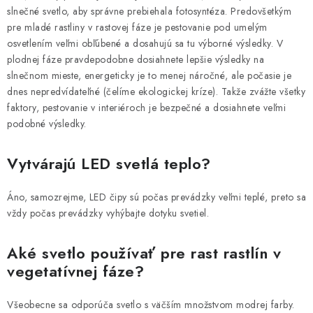
slnečné svetlo, aby správne prebiehala fotosyntéza. Predovšetkým
pre mladé rastliny v rastovej fáze je pestovanie pod umelým
osvetlením veľmi obľúbené a dosahujú sa tu výborné výsledky. V
plodnej fáze pravdepodobne dosiahnete lepšie výsledky na
slnečnom mieste, energeticky je to menej náročné, ale počasie je
dnes nepredvídateľné (čelíme ekologickej kríze). Takže zvážte všetky
faktory, pestovanie v interiéroch je bezpečné a dosiahnete veľmi
podobné výsledky.
Vytvárajú LED svetlá teplo?
Áno, samozrejme, LED čipy sú počas prevádzky veľmi teplé, preto sa
vždy počas prevádzky vyhýbajte dotyku svetiel.
Aké svetlo používať pre rast rastlín v
vegetatívnej fáze?
Všeobecne sa odporúča svetlo s väčším množstvom modrej farby.