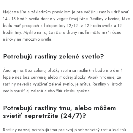
Najčastejším a základným pravidlom je pre väčšinu rastlín udržiavať
14 - 18 hodín svetla denne v vegetatívnej fáze. Rastliny v kvetnej fáze
budú mať prospech z fotoperiódy 12/12 -> 12 hodín svetla a 12
hodín tmy. Myslite na to, že rôzne druhy rastlín môžu mať rôzne
nároky na množstvo svetla.
Potrebujú rastliny zelené svetlo?
Áno, aj nie. Bez zelenej zložky svetla sa rastlinám bude iste dariť
lepšie než bez červenej alebo modrej zložky. Avšak tvrdenie, že
rastliny nevedia využívať zelené svetlo, je mýtus. Rastliny v listoch
vedia využiť aj zelenú alebo žltú zložku spektra.
Potrebujú rastliny tmu, alebo môžem
svietiť nepretržite (24/7)?
Rastliny naozaj potrebujú tmu pre svoj plnohodnotný rast a kvalitnú