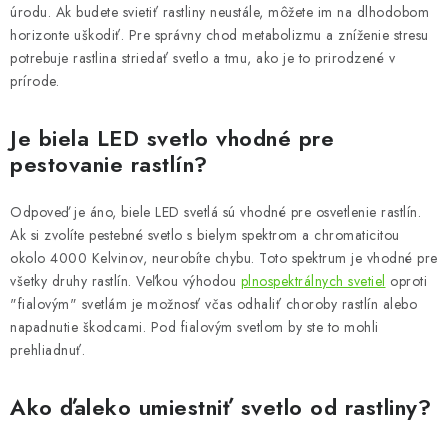
úrodu. Ak budete svietiť rastliny neustále, môžete im na dlhodobom
horizonte uškodiť. Pre správny chod metabolizmu a zníženie stresu
potrebuje rastlina striedať svetlo a tmu, ako je to prirodzené v
prírode.
Je biela LED svetlo vhodné pre
pestovanie rastlín?
Odpoveď je áno, biele LED svetlá sú vhodné pre osvetlenie rastlín.
Ak si zvolíte pestebné svetlo s bielym spektrom a chromaticitou
okolo 4000 Kelvinov, neurobíte chybu. Toto spektrum je vhodné pre
všetky druhy rastlín. Veľkou výhodou
plnospektrálnych svetiel
oproti
"fialovým" svetlám je možnosť včas odhaliť choroby rastlín alebo
napadnutie škodcami. Pod fialovým svetlom by ste to mohli
prehliadnuť.
Ako ďaleko umiestniť svetlo od rastliny?