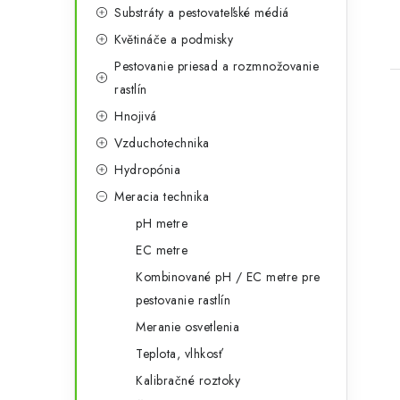
r
Substráty a pestovateľské médiá
i
Květináče a podmisky
e
Pestovanie priesad a rozmnožovanie
rastlín
Hnojivá
Vzduchotechnika
Hydropónia
Meracia technika
pH metre
EC metre
Kombinované pH / EC metre pre
pestovanie rastlín
Meranie osvetlenia
Teplota, vlhkosť
Kalibračné roztoky