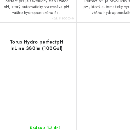
Perfect pH je revolučný stabilizátor
Perfect pH je revolučný s
pH, ktorý automaticky vyrovnáva pH
pH, ktorý automaticky vy
vášho hydroponického či...
vášho hydroponického
Kód:
PHCO0048
Torus Hydro perfectpH
InLine 380lm (100Gal)
Dodanie 1-3 dní