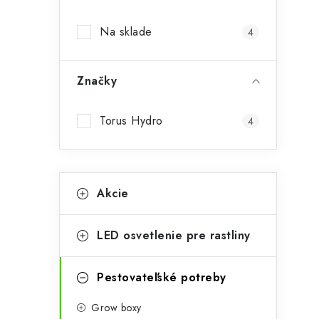
p
Na sklade
i
4
a
n
Značky
e
l
Torus Hydro
4
K
Preskočiť
Akcie
kategórie
a
t
LED osvetlenie pre rastliny
e
t
g
Pestovateľské potreby
ó
Grow boxy