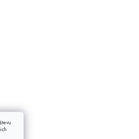
števu
ich