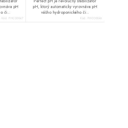
tabilizátor
Perfect pH je revolučný stabilizátor
rovnáva pH
pH, ktorý automaticky vyrovnáva pH
 či...
vášho hydroponického či...
Kód:
PHCO0047
Kód:
PHCO0046