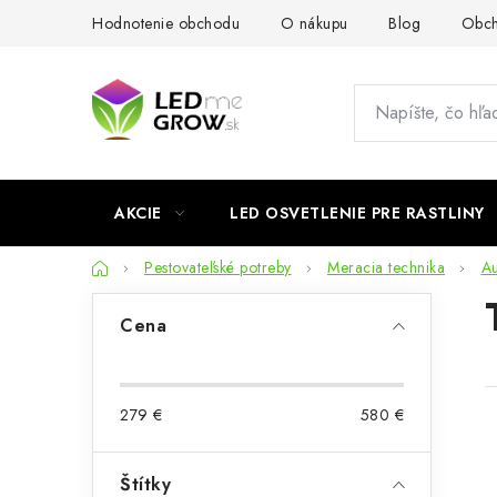
Prejsť
Hodnotenie obchodu
O nákupu
Blog
Obch
na
obsah
AKCIE
LED OSVETLENIE PRE RASTLINY
Domov
Pestovateľské potreby
Meracia technika
Au
B
Cena
o
č
279
€
580
€
n
ý
Štítky