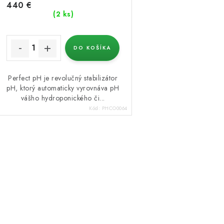
440 €
(2 ks)
DO KOŠÍKA
Perfect pH je revolučný stabilizátor
pH, ktorý automaticky vyrovnáva pH
vášho hydroponického či...
Kód:
PHCO0064
O
v
á
d