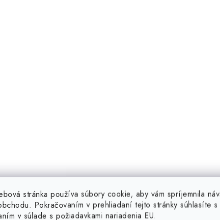
a
c
e
p
v
k
y
v
ý
p
ebová stránka používa súbory cookie, aby vám spríjemnila náv
bchodu. Pokračovaním v prehliadaní tejto stránky súhlasíte s 
aním v súlade s požiadavkami nariadenia EU.