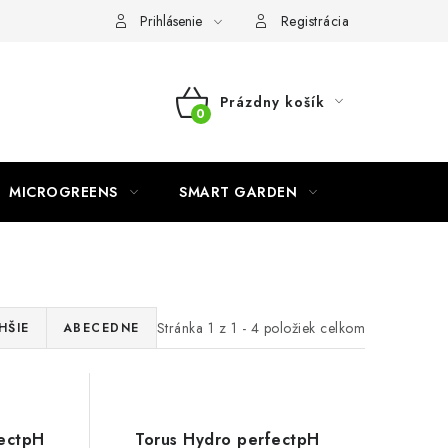
o ochrane osobných údajov
Prihlásenie
Registrácia
Prázdny košík
NÁKUPNÝ
KOŠÍK
MICROGREENS
SMART GARDEN
Stránka
1
z
1
-
4
položiek celkom
HŠIE
ABECEDNE
fectpH
Torus Hydro perfectpH