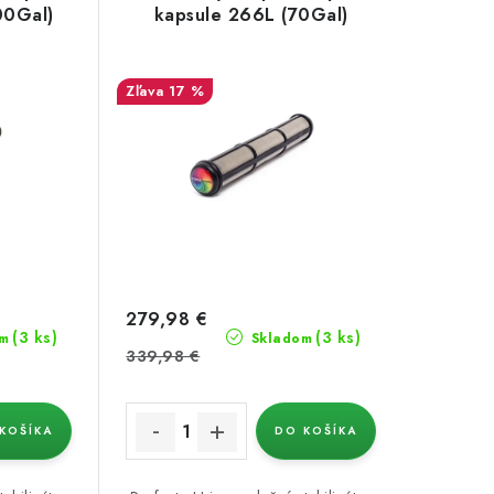
00Gal)
kapsule 266L (70Gal)
17 %
279,98 €
(3 ks)
(3 ks)
m
Skladom
339,98 €
KOŠÍKA
DO KOŠÍKA