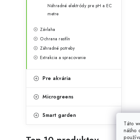
Náhradné elektródy pre pH a EC
metre
i
Závlaha
Ochrana rastlín
Záhradné potreby
r
Extrakcia a spracovanie
Pre akvária
Microgreens
Smart garden
Táto w
i
nášho o
Top 10 produktov
použív