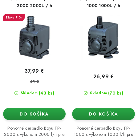
o
p
Podmienky o ochrane osobných údajov
2000 2000L / h
1000 1000L / h
d
r
7 %
u
o
k
d
t
u
o
k
v
t
o
37,99 €
v
26,99 €
41 €
(43 ks)
(70 ks)
Skladom
Skladom
DO KOŠÍKA
DO KOŠÍKA
Ponorné čerpadlo Boyu FP-
Ponorné čerpadlo Boyu FP-
2000 s výkonom 2000 l/h pre
1000 s výkonom 1000 l/h pre