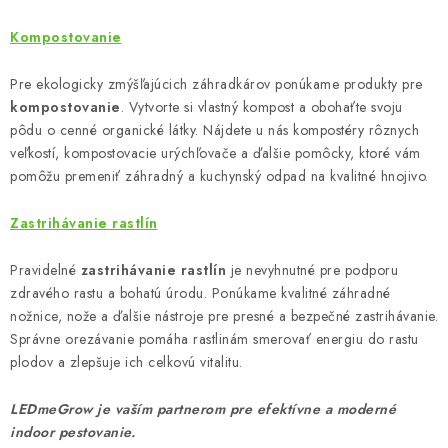
Kompostovanie
Pre ekologicky zmýšľajúcich záhradkárov ponúkame produkty pre
kompostovanie
. Vytvorte si vlastný kompost a obohaťte svoju
pôdu o cenné organické látky. Nájdete u nás kompostéry rôznych
veľkostí, kompostovacie urýchľovače a ďalšie pomôcky, ktoré vám
pomôžu premeniť záhradný a kuchynský odpad na kvalitné hnojivo.
Zastrihávanie rastlín
Pravidelné
zastrihávanie rastlín
je nevyhnutné pre podporu
zdravého rastu a bohatú úrodu. Ponúkame kvalitné záhradné
nožnice, nože a ďalšie nástroje pre presné a bezpečné zastrihávanie.
Správne orezávanie pomáha rastlinám smerovať energiu do rastu
plodov a zlepšuje ich celkovú vitalitu.
LEDmeGrow je vaším partnerom pre efektívne a moderné
indoor pestovanie.