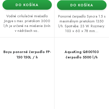
DO KOŠÍKA
DO KOŠÍKA
Vodné cirkulačné miešadlo
Ponorné čerpadlo Syncra 1.5 s
Jingye s max. prietokom 3000
maximálnym prietokom 1350
l/h je určené na miešanie živín
l/h. Spotreba: 23 W. Rozmery:
v nádržiach so...
103 × 60 × 78 mm....
Boyu ponorné čerpadlo FP-
AquaKing Q800103
150 150L / h
čerpadlo 5500 l/h