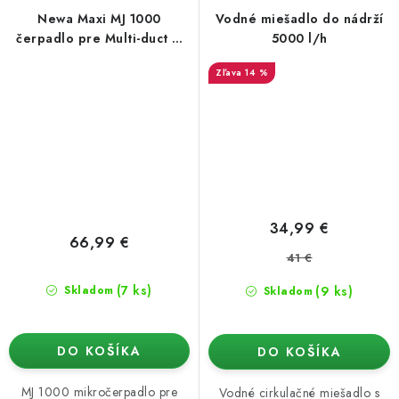
Newa Maxi MJ 1000
Vodné miešadlo do nádrží
čerpadlo pre Multi-duct &
5000 l/h
GN100 & Amazon &
14 %
zakoreňovač Nutriculture,
950 l/h
34,99 €
66,99 €
41 €
(7 ks)
(9 ks)
Skladom
Skladom
DO KOŠÍKA
DO KOŠÍKA
MJ 1000 mikročerpadlo pre
Vodné cirkulačné miešadlo s