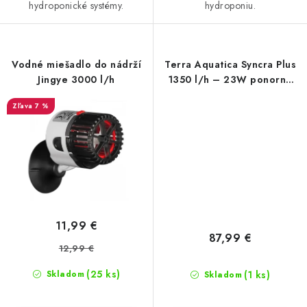
hydroponické systémy.
hydroponiu.
Vodné miešadlo do nádrží
Terra Aquatica Syncra Plus
Jingye 3000 l/h
1350 l/h – 23W ponorné
čerpadlo
7 %
11,99 €
87,99 €
12,99 €
(25 ks)
(1 ks)
Skladom
Skladom