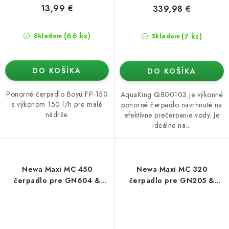
13,99 €
339,98 €
(66 ks)
(7 ks)
Skladom
Skladom
DO KOŠÍKA
DO KOŠÍKA
Ponorné čerpadlo Boyu FP-150
AquaKing Q800103 je výkonné
s výkonom 150 l/h pre malé
ponorné čerpadlo navrhnuté na
nádrže.
efektívne prečerpanie vody. Je
ideálne na...
Newa Maxi MC 450
Newa Maxi MC 320
čerpadlo pre GN604 &
čerpadlo pre GN205 &
GN901 & zakoreňovač na
GN424, 320 l/h
12 rastlín, 450 l/h