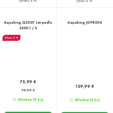
výtlaku 8 m.
výtlak 6 m.
Aquaking Q2007 čerpadlo
Aquaking JGP8004
3500 l / h
3 %
75,99 €
159,99 €
78,99 €
(9 ks)
(5 ks)
Skladom
Skladom