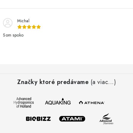
Michal
Som spoko
Z
á
Značky ktoré predávame
(a viac...)
p
ä
t
i
e