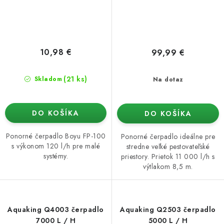
10,98 €
99,99 €
(21 ks)
Skladom
Na dotaz
DO KOŠÍKA
DO KOŠÍKA
Ponorné čerpadlo Boyu FP-100
Ponorné čerpadlo ideálne pre
s výkonom 120 l/h pre malé
stredne veľké pestovateľské
systémy.
priestory. Prietok 11 000 l/h s
výtlakom 8,5 m.
Aquaking Q4003 čerpadlo
Aquaking Q2503 čerpadlo
7000 L / H
5000 L / H