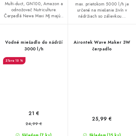
Multi-duct, GN100, Amazon a
max. prietokom 5000 l/h je
odnožovač Nutriculture.
určené na miešanie živín v
Čerpadlá Newa Maxi MJ majú...
nádržiach so zálievkou....
Vodné miešadlo do nádrží
Airontek Wave Maker 3W
3000 l/h
čerpadlo
15 %
21 €
25,99 €
24,99 €
(7 ks)
(15 ks)
Skladom
Skladom