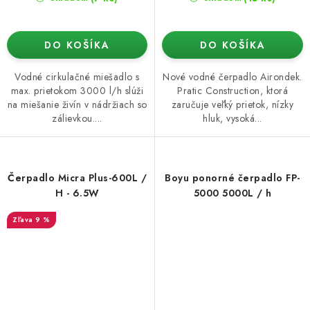
DO KOŠÍKA
DO KOŠÍKA
Vodné cirkulačné miešadlo s
Nové vodné čerpadlo Airondek.
max. prietokom 3000 l/h slúži
Pratic Construction, ktorá
na miešanie živín v nádržiach so
zaručuje veľký prietok, nízky
zálievkou....
hluk, vysoká...
Čerpadlo Micra Plus-600L /
Boyu ponorné čerpadlo FP-
H - 6.5W
5000 5000L / h
9 %