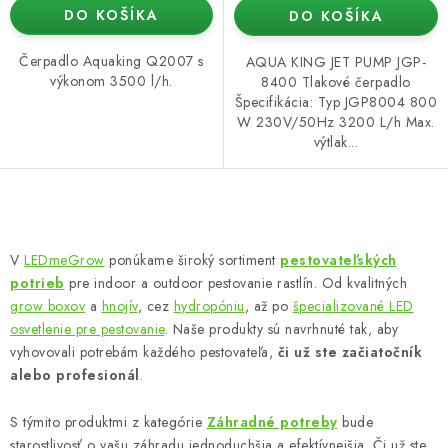
DO KOŠÍKA
DO KOŠÍKA
Čerpadlo Aquaking Q2007 s
AQUA KING JET PUMP JGP-
výkonom 3500 l/h.
8400 Tlakové čerpadlo
Špecifikácia: Typ JGP8004 800
W 230V/50Hz 3200 L/h Max.
výtlak...
O
v
V
LEDmeGrow
ponúkame široký sortiment
pestovateľských
l
potrieb
pre indoor a outdoor pestovanie rastlín. Od kvalitných
á
grow boxov
a
hnojív
, cez
hydropóniu
, až po
špecializované LED
d
osvetlenie pre pestovanie
. Naše produkty sú navrhnuté tak, aby
vyhovovali potrebám každého pestovateľa,
či už ste začiatočník
a
alebo profesionál
.
c
i
S týmito produktmi z kategórie
Záhradné potreby
bude
e
starostlivosť o vašu záhradu jednoduchšia a efektívnejšia. Či už ste