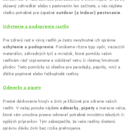
p
skúsený záhradkár alebo s pestovaním len začínate, u nás nájdete
r
všetko potrebné pre úspešné
outdoor (a Indoor) pestovanie
.
v
k
Uchytenie a podoprenie rastlín
y
Pre zdravý rast a vývoj rastlín je často nevyhnutné ich správne
v
uchytenie a podoprenie
. Ponúkame rôzne typy opôr, viazacích
ý
materiálov, záhradných tyčí a mriežok, ktoré pomôžu vašim
p
rastlinám rásť vzpriamene a odolávať vetru či vlastnej hmotnosti
i
plodov. Tieto pomôcky sú ideálne pre paradajky, papriky, vinič a
s
ďalšie popínavé alebo ťažkoplodé rastliny.
u
Odmerky a pipety
Presné dávkovanie hnojív a živín je kľúčové pre zdravie vašich
rastlín. V našej ponuke nájdete
odmerky
,
pipety
a meracie valce,
ktoré vám umožnia presne odmerať potrebné množstvo tekutých či
sypkých prípravkov. Tým zabezpečíte, že vaše rastliny dostanú
správnu dávku živín bez rizika prehnojenia.