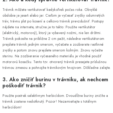
Podmienky o ochrane osobných údajov
Trávnik môžete vertikutovať kedykoľvek počas roka. Obvyklé
obdobie je jeseň alebo jar. Cieľom je vyčesať zvyšky odumretých
tráv, trávnu plst po kosení a celkovo trávnik prevzdušniť. Postupy
nájdete na internete, stručne je to takto: Použite vertikutátor
(elektrický, motorový), ktorý je vybavený nožmi, nie len drôtmi.
Trávnik pokosíte na približne 2 cm pažit, následne vertikutátorom
prejdete trávnik jedným smerom, vyčešete a zozbierate rastlinné
zvyšky a potom znovu prejdete smerom kolmým. Znovu vyčešte
starinu. Na zozbieranie vyčesaného materiálu je vhodné použiť
motorovú kosačku. Tento tzv. otvorený trávnik presejete príslušnou
trávnou zmesou a pohnojíte trávnikovým hnojivom. Dôkladne zalejte.
3. Ako zničiť burinu v trávniku, ak nechcem
poškodiť trávnik?
Použite postrek selektívnym herbicídom. Dvoudĺžne buriny zničíte a
trávnik zostane nedotknutý. Pozor! Nezamieňajte s totálnym
herbicídom!