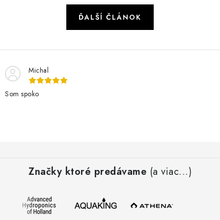
ĎALŠÍ ČLÁNOK
Michal
Som spoko
Z
á
Značky ktoré predávame
(a viac...)
p
ä
t
i