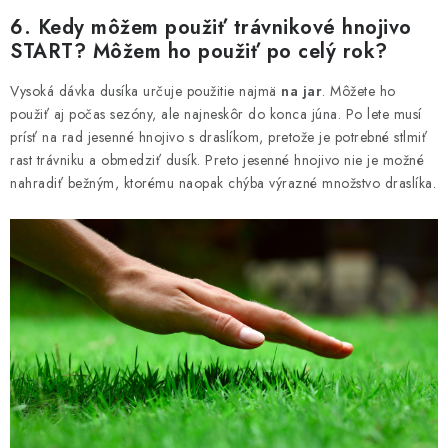
6. Kedy môžem použiť trávnikové hnojivo
START? Môžem ho použiť po celý rok?
Vysoká dávka dusíka určuje použitie najmä
na jar
. Môžete ho
použiť aj počas sezóny, ale najneskôr do konca júna. Po lete musí
prísť na rad jesenné hnojivo s draslíkom, pretože je potrebné stlmiť
rast trávniku a obmedziť dusík. Preto jesenné hnojivo nie je možné
nahradiť bežným, ktorému naopak chýba výrazné množstvo draslíka.