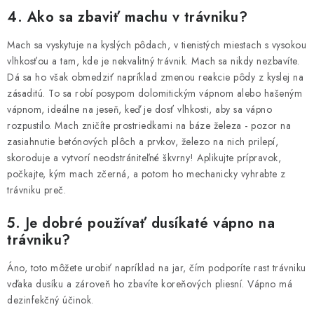
4. Ako sa zbaviť machu v trávniku?
Mach sa vyskytuje na kyslých pôdach, v tienistých miestach s vysokou
vlhkosťou a tam, kde je nekvalitný trávnik. Mach sa nikdy nezbavíte.
Dá sa ho však obmedziť napríklad zmenou reakcie pôdy z kyslej na
zásaditú. To sa robí posypom dolomitickým vápnom alebo hašeným
vápnom, ideálne na jeseň, keď je dosť vlhkosti, aby sa vápno
rozpustilo. Mach zničíte prostriedkami na báze železa - pozor na
zasiahnutie betónových plôch a prvkov, železo na nich prilepí,
skoroduje a vytvorí neodstrániteľné škvrny! Aplikujte prípravok,
počkajte, kým mach zčerná, a potom ho mechanicky vyhrabte z
trávniku preč.
5. Je dobré používať dusíkaté vápno na
trávniku?
Áno, toto môžete urobiť napríklad na jar, čím podporíte rast trávniku
vďaka dusíku a zároveň ho zbavíte koreňových pliesní. Vápno má
dezinfekčný účinok.