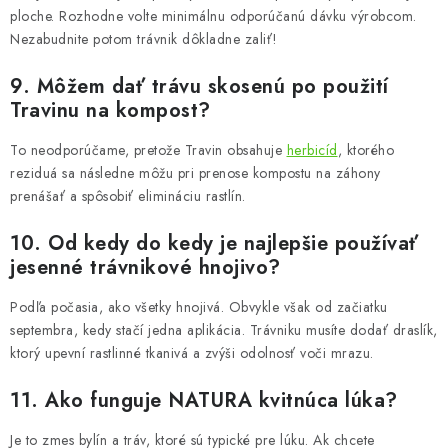
ploche. Rozhodne volte minimálnu odporúčanú dávku výrobcom.
Nezabudnite potom trávnik dôkladne zaliť!
9. Môžem dať trávu skosenú po použití
Travinu na kompost?
To neodporúčame, pretože Travin obsahuje
herbicíd
, ktorého
reziduá sa následne môžu pri prenose kompostu na záhony
prenášať a spôsobiť elimináciu rastlín.
10. Od kedy do kedy je najlepšie používať
jesenné trávnikové hnojivo?
Podľa počasia, ako všetky hnojivá. Obvykle však od začiatku
septembra, kedy stačí jedna aplikácia. Trávniku musíte dodať draslík,
ktorý upevní rastlinné tkanivá a zvýši odolnosť voči mrazu.
11. Ako funguje NATURA kvitnúca lúka?
Je to zmes bylín a tráv, ktoré sú typické pre lúku. Ak chcete