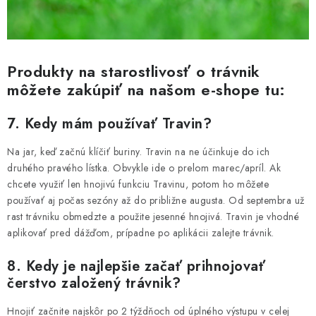
Produkty na starostlivosť o trávnik
môžete zakúpiť na našom e-shope tu:
7. Kedy mám používať Travin?
Na jar, keď začnú klíčiť buriny. Travin na ne účinkuje do ich
druhého pravého lístka. Obvykle ide o prelom marec/apríl. Ak
chcete využiť len hnojivú funkciu Travinu, potom ho môžete
používať aj počas sezóny až do približne augusta. Od septembra už
rast trávniku obmedzte a použite jesenné hnojivá. Travin je vhodné
aplikovať pred dážďom, prípadne po aplikácii zalejte trávnik.
8. Kedy je najlepšie začať prihnojovať
čerstvo založený trávnik?
Hnojiť začnite najskôr po 2 týždňoch od úplného výstupu v celej