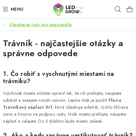
Prejsť
Hľad
na
obsah
Všeobecné rady pre pestovateľov
AKCIE
Trávník - najčastejšie otázky a
LED OSVETLENIE PRE RASTLINY
správne odpovede
PESTOVATEĽSKÉ POTREBY
1. Čo robiť s vyschnutými miestami na
PRE AKVÁRIA
trávniku?
MICROGREENS
Vyschnuté miesta môžete opraviť tak, že ich prelopte, nasypete
substrát a zasejete novým osivom. Lepšie však je použiť
Floria
SMART GARDEN
Trávníkový náplast 3v1
, ktorá obsahuje substrát, rýchlo klíčiace
osivo a hnojivo na podporu rastu. Holé miesto prelôpte, nasypete
náplasť a zalejete. Do 2 týždňov bude miesto zelené.
Hodnotenie obchodu
O nákupu
Blog
Obchodné podmienky
Predávané značky
Kontakt
2. Ako a kedy správne vertikutovať trávnik?