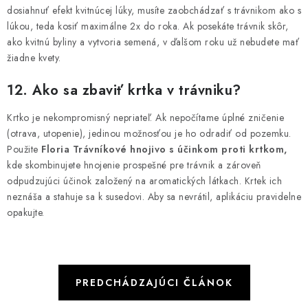
dosiahnuť efekt kvitnúcej lúky, musíte zaobchádzať s trávnikom ako s
lúkou, teda kosiť maximálne 2x do roka. Ak posekáte trávnik skôr,
ako kvitnú byliny a vytvoria semená, v ďalšom roku už nebudete mať
žiadne kvety.
12. Ako sa zbaviť krtka v trávniku?
Krtko je nekompromisný nepriateľ. Ak nepočítame úplné zničenie
(otrava, utopenie), jedinou možnosťou je ho odradiť od pozemku.
Použite
Floria Trávníkové hnojivo s účinkom proti krtkom,
kde skombinujete hnojenie prospešné pre trávnik a zároveň
odpudzujúci účinok založený na aromatických látkach. Krtek ich
neznáša a stahuje sa k susedovi. Aby sa nevrátil, aplikáciu pravidelne
opakujte.
PREDCHÁDZAJÚCI ČLÁNOK