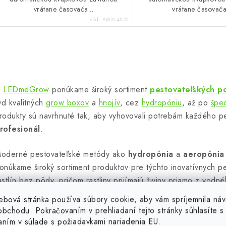
vrátane časovača...
vrátane časovača.
Kód:
AWXL4X25
O
v
V
LEDmeGrow
ponúkame široký sortiment
pestovateľských p
d kvalitných
grow boxov
a
hnojív
, cez
hydropóniu
, až po
špec
á
rodukty sú navrhnuté tak, aby vyhovovali potrebám každého p
d
rofesionál
.
a
oderné pestovateľské metódy ako
hydropónia
a
aeropónia
c
onúkame široký sortiment produktov pre týchto inovatívnych p
astlín bez pôdy, pričom rastliny prijímajú živiny priamo z vodné
e
ebová stránka používa súbory cookie, aby vám spríjemnila náv
aša ponuka v oblasti hydropónie zahŕňa široký výber systémov
bchodu. Pokračovaním v prehliadaní tejto stránky súhlasíte s 
p
ačiatočníkov aj skúsených pestovateľov. S našimi
hydroponický
aním v súlade s požiadavkami nariadenia EU.