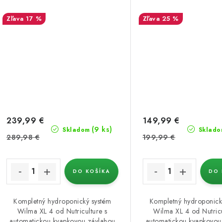
17 %
25 %
239,99 €
149,99 €
(9 ks)
Skladom
Sklado
289,98 €
199,99 €
DO KOŠÍKA
DO 
Kompletný hydroponický systém
Kompletný hydroponick
Wilma XL 4 od Nutriculture s
Wilma XL 4 od Nutricu
automatickou kvapkovou závlahou
automatickou kvapkovou