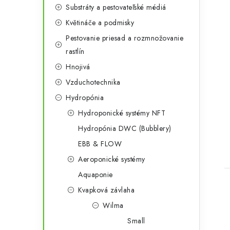
r
Substráty a pestovateľské médiá
i
Květináče a podmisky
e
Pestovanie priesad a rozmnožovanie
rastlín
Hnojivá
t
Vzduchotechnika
Hydropónia
Hydroponické systémy NFT
Hydropónia DWC (Bubblery)
EBB & FLOW
Aeroponické systémy
Aquaponie
Kvapková závlaha
Wilma
Small