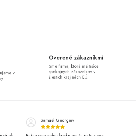
e
Overené zákazníkmi
Sme firma, ktorá má tisíce
spokojných zákazníkov v
ujeme v
šiestich krajinách EÚ.
ky
Samuel Georgiev
y sú ok
Práve som jednu kocku použil je to super