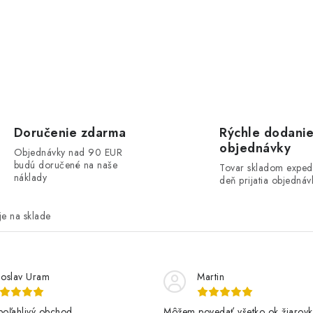
Doručenie zdarma
Rýchle dodani
objednávky
Objednávky nad 90 EUR
budú doručené na naše
Tovar skladom exped
náklady
deň prijatia objednáv
e na sklade
loslav Uram
Martin
poľahlivý obchod.
Môžem povedať všetko ok žiarovk