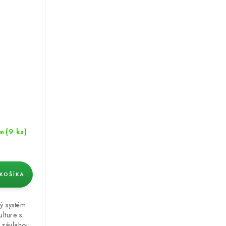
(9 ks)
m
KOŠÍKA
ý systém
lture s
 závlahou