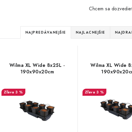
Chcem sa dozvedieť
R
NAJPREDÁVANEJŠIE
NAJLACNEJŠIE
NAJDRA
a
V
d
ý
e
Wilma XL Wide 8x25L -
Wilma XL Wide 8
p
190x90x20cm
190x90x20c
n
i
s
3 %
3 %
e
p
p
r
r
o