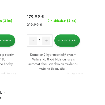
179,99 €
(3 ks)
(5 ks)
m
Skladom
219,99 €
KOŠÍKA
DO KOŠÍKA
rip systém
Kompletný hydroponický systém
x18L,
Wilma XL 8 od Nutriculture s
e hobby i
automatickou kvapkovou závlahou
vrátane časovača...
Kód:
AW708V2E
Kód:
AW318V2E
L -
m