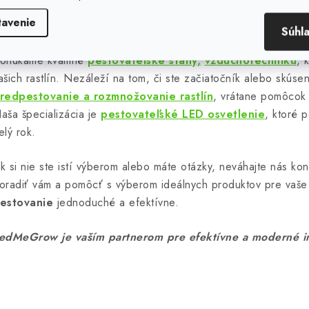
 interiéri po celý rok, nezávisle od vonkajších podmienok. Hyd
tavenie
aximalizovať rastový potenciál svojich rastlín a minimalizovať
v
Súhl
k
onúkame kvalitné
pestovateľské stany,
vzduchotechniku
, 
y
ašich rastlín. Nezáleží na tom, či ste začiatočník alebo skúse
v
redpestovanie a rozmnožovanie rastlín
, vrátane pomôcok
aša špecializácia je
pestovateľské LED osvetlenie
, ktoré p
ý
elý rok.
p
k si nie ste istí výberom alebo máte otázky, neváhajte nás ko
oradiť vám a pomôcť s výberom ideálnych produktov pre vaše 
s
estovanie
jednoduché a efektívne.
u
edMeGrow je vaším partnerom pre efektívne a moderné in