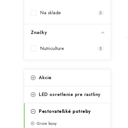
p
Na sklade
5
a
n
Značky
e
l
Nutriculture
5
K
Preskočiť
Akcie
i
kategórie
a
t
LED osvetlenie pre rastliny
e
g
Pestovateľské potreby
ó
Grow boxy