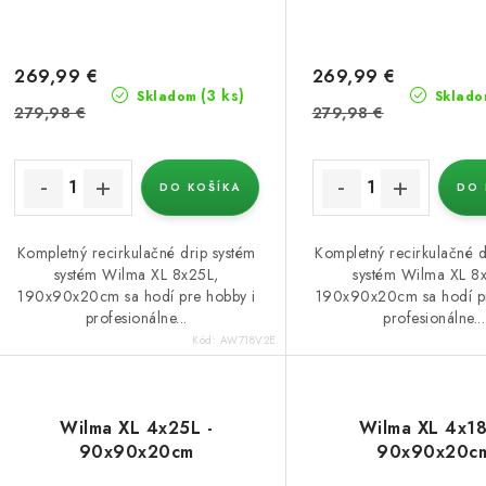
o
d
d
u
u
269,99 €
269,99 €
(3 ks)
Skladom
Sklado
k
k
279,98 €
279,98 €
t
o
DO KOŠÍKA
DO 
o
v
v
Kompletný recirkulačné drip systém
Kompletný recirkulačné d
systém Wilma XL 8x25L,
systém Wilma XL 8
190x90x20cm sa hodí pre hobby i
190x90x20cm sa hodí pr
profesionálne...
profesionálne...
Kód:
AW718V2E
Wilma XL 4x25L -
Wilma XL 4x18
90x90x20cm
90x90x20c