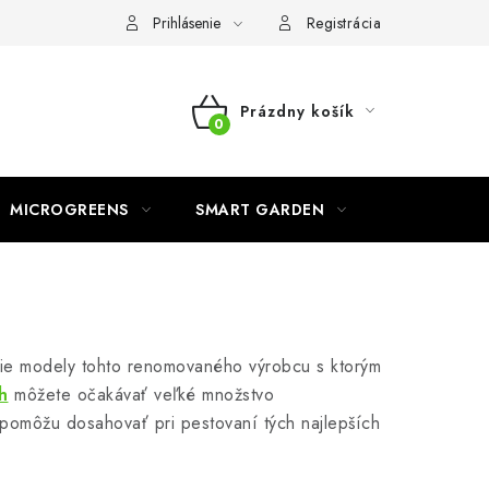
o ochrane osobných údajov
Prihlásenie
Registrácia
Prázdny košík
NÁKUPNÝ
KOŠÍK
MICROGREENS
SMART GARDEN
šie modely tohto renomovaného výrobcu s ktorým
h
môžete očakávať veľké množstvo
 pomôžu dosahovať pri pestovaní tých najlepších