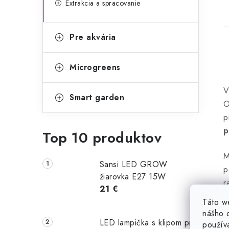
Extrakcia a spracovanie
Pre akvária
Microgreens
l
Smart garden
O
p
p
Top 10 produktov
M
Sansi LED GROW
p
žiarovka E27 15W
i
r
21 €
Táto w
N
nášho o
z
LED lampička s klipom pre
použív