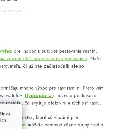
..
Kód:
AW304V2E
otrieb
pre indoor a outdoor pestovanie rastlín.
ializované LED osvetlenie pre pestovanie
. Naše
estovateľa,
či už ste začiatočník alebo
prinášajú mnoho výhod pre rast rastlín. Preto vám
estovateľov.
Hydropónia
umožňuje pestovanie
ho roztoku, čo zvyšuje efektivitu a rýchlosť rastu.
števu
 a príslušenstva, ktoré sú vhodné pre
ich
mi riešeniami
môžete pestovať rôzne druhy rastlín