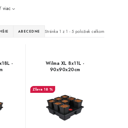
 viac
Stránka
1
z
1
-
5
položiek celkom
HŠIE
ABECEDNE
x18L -
Wilma XL 8x11L -
m
90x90x20cm
18 %