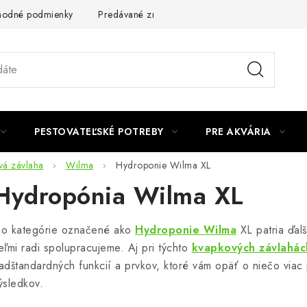
odné podmienky
Predávané značky
Kontakt
Podmienky 
PESTOVATEĽSKÉ POTREBY
PRE AKVÁRIA
vá závlaha
Wilma
Hydroponie Wilma XL
Hydropónia Wilma XL
o kategórie označené ako
Hydroponie Wilma
XL patria ďal
eľmi radi spolupracujeme. Aj pri týchto
kvapkových závlahác
adštandardných funkcií a prvkov, ktoré vám opäť o niečo viac
ýsledkov.