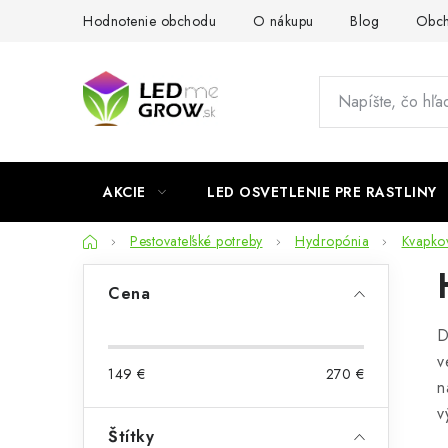
Prejsť
Hodnotenie obchodu
O nákupu
Blog
Obch
na
obsah
AKCIE
LED OSVETLENIE PRE RASTLINY
Domov
Pestovateľské potreby
Hydropónia
Kvapko
B
Cena
o
D
č
v
149
€
270
€
n
n
v
ý
Štítky