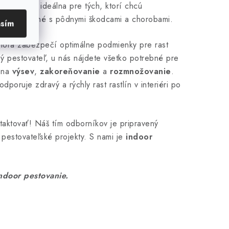
ropónia je ideálna pre tých, ktorí chcú
 riziko spojené s pôdnymi škodcami a chorobami.
asím
ktorá zabezpečí optimálne podmienky pre rast
ný pestovateľ, u nás nájdete všetko potrebné pre
 na
výsev
,
zakoreňovanie
a
rozmnožovanie
.
odporuje zdravý a rýchly rast rastlín v interiéri po
ntaktovať! Náš tím odborníkov je pripravený
pestovateľské projekty. S nami je
indoor
door pestovanie.