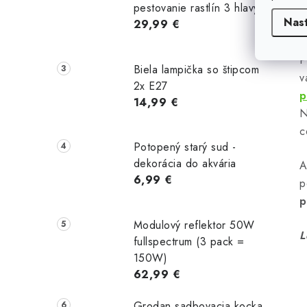
r
pestovanie rastlín 3 hlavy
v
Nas
29,99 €
m
P
Biela lampička so štipcom
v
2x E27
p
14,99 €
N
c
Potopený starý sud -
i
dekorácia do akvária
A
6,99 €
p
p
Modulový reflektor 50W
L
fullspectrum (3 pack =
150W)
62,99 €
Grodan sadbovacia kocka