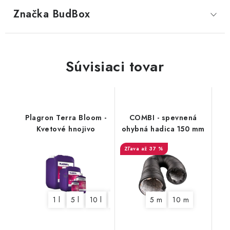
Značka
 BudBox
Súvisiaci tovar
Plagron Terra Bloom -
COMBI - spevnená
Kvetové hnojivo
ohybná hadica 150 mm
až 37 %
1 l
5 l
10 l
20 l
5 m
10 m