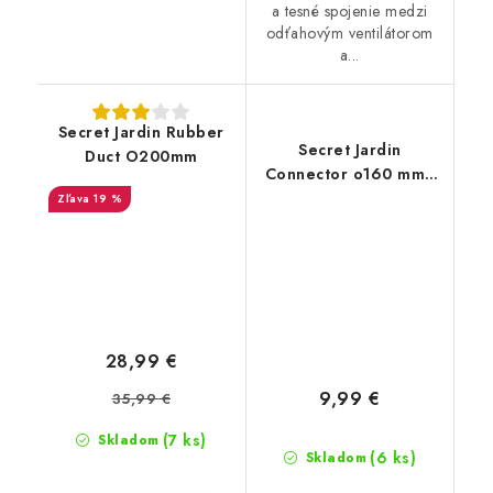
a tesné spojenie medzi
odťahovým ventilátorom
a...
Secret Jardin Rubber
Secret Jardin
Duct O200mm
Connector o160 mm -
konektor pro Ducting
19 %
Flange 25mm (Dark
Room)
28,99 €
9,99 €
35,99 €
(7 ks)
Skladom
(6 ks)
Skladom