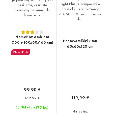
je pestovný stan, ktorý vás
Light Plus je kompaktný a
nesklame, či už ste
praktický, jeho rozmery
neziskovýnadšenec do
60x60x140 cm sú ideálne
domáceho...
do...
HomeBox Ambient
Pestovateľský Stan
Q60 + (60x60x160 cm)
60x60x120 cm
41 %
99,90 €
119,99 €
169,99 €
(73 ks)
Skladom
Na dotaz