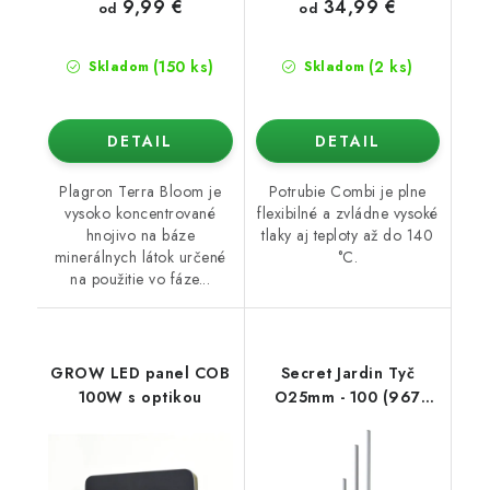
9,99 €
34,99 €
od
od
(150 ks)
(2 ks)
Skladom
Skladom
DETAIL
DETAIL
Plagron Terra Bloom je
Potrubie Combi je plne
vysoko koncentrované
flexibilné a zvládne vysoké
hnojivo na báze
tlaky aj teploty až do 140
minerálnych látok určené
°C.
na použitie vo fáze...
GROW LED panel COB
Secret Jardin Tyč
100W s optikou
O25mm - 100 (967
mm)