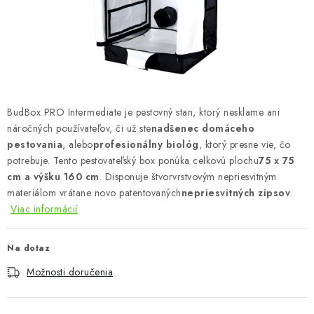
Podmienky o ochrane osobných údajov
BudBox PRO Intermediate je pestovný stan, ktorý nesklame ani
náročných používateľov, či už ste
nadšenec domáceho
pestovania
, alebo
profesionálny biológ
, ktorý presne vie, čo
potrebuje. Tento pestovateľský box ponúka celkovú plochu
75 x 75
cm a výšku 160 cm
. Disponuje štvorvrstvovým nepriesvitným
materiálom vrátane novo patentovaných
nepriesvitných zipsov
.
Viac informácií
Na dotaz
Možnosti doručenia