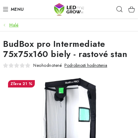
Prejsť
Hľad
na
obsah
Malé
AKCIE
BudBox pro Intermediate
LED OSVETLENIE PRE RASTLINY
75x75x160 biely - rastové stan
PESTOVATEĽSKÉ POTREBY
Neohodnotené
Podrobnosti hodnotenia
PRE AKVÁRIA
21 %
MICROGREENS
SMART GARDEN
Hodnotenie obchodu
O nákupu
Blog
Obchodné podmienky
Predávané značky
Kontakt