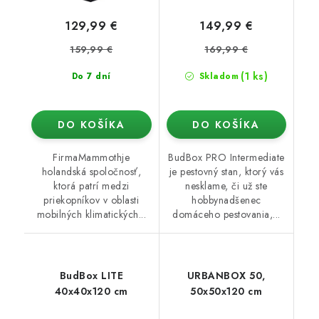
129,99 €
149,99 €
159,99 €
169,99 €
(1 ks)
Do 7 dní
Skladom
DO KOŠÍKA
DO KOŠÍKA
FirmaMammothje
BudBox PRO Intermediate
holandská spoločnosť,
je pestovný stan, ktorý vás
ktorá patrí medzi
nesklame, či už ste
priekopníkov v oblasti
hobbynadšenec
mobilných klimatických...
domáceho pestovania,...
BudBox LITE
URBANBOX 50,
40x40x120 cm
50x50x120 cm