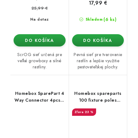
17,99 €
25,99 €
(6 ks)
Na dotaz
Skladom
DO KOŠÍKA
DO KOŠÍKA
ScrOG sieť určená pre
Pevná sieť pre tvarovanie
veľké growboxy a silné
rastlín a lepšie využitie
rastliny.
pestovateľskej plochy.
Homebox SparePart 4
Homebox spareparts
Way Connector 4pcs /
100 fixture poles
Set (16mm)
Fixture poles HB L
23 %