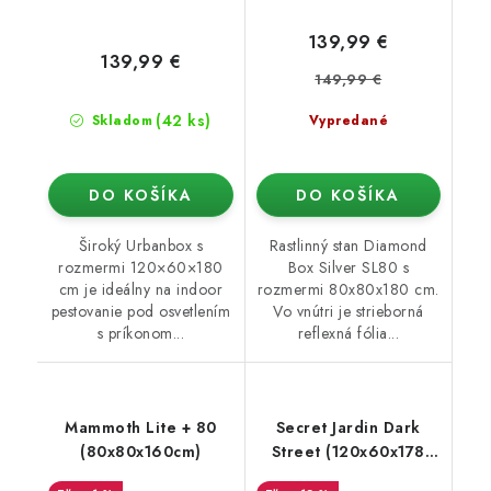
139,99 €
139,99 €
149,99 €
(42 ks)
Skladom
Vypredané
DO KOŠÍKA
DO KOŠÍKA
Široký Urbanbox s
Rastlinný stan Diamond
rozmermi 120×60×180
Box Silver SL80 s
cm je ideálny na indoor
rozmermi 80x80x180 cm.
pestovanie pod osvetlením
Vo vnútri je strieborná
s príkonom...
reflexná fólia...
Mammoth Lite + 80
Secret Jardin Dark
(80x80x160cm)
Street (120x60x178
cm) rev. 4.0