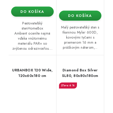
DO KOŠÍKA
DO KOŠÍKA
Pestovateľský
Malý pestovateľský stan s
stanHomeBox
tkaninou Mylar 600D,
Ambient oceníte najmä
kovovými tyčami s
vďaka vnútornému
priemerom 16 mm a
materiálu PAR+ so
práškovým náterom,...
zvýšenou odrazivosťou....
URBANBOX 120 Wide,
Diamond Box Silver
120x60x180 cm
SL80, 80x80x180cm
6 %