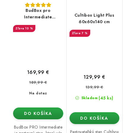
BudBox pro
Cultibox Light Plus
Intermediate
60x60x140 cm
75x75x160 strieborný -
10 %
rastové stan
7 %
169,99 €
129,99 €
189,99 €
139,99 €
Na dotaz
(45 ks)
Skladom
DO KOŠÍKA
DO KOŠÍKA
BudBox PRO Intermediate
Pestovateľský stan Cultibox