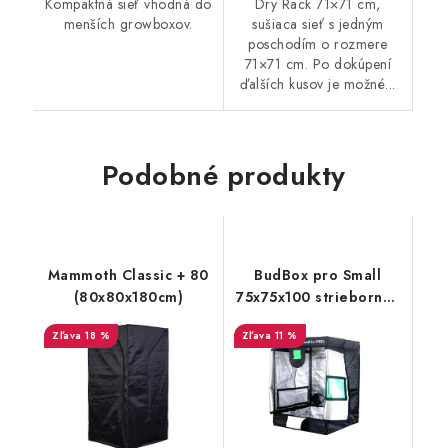
Kompaktná sieť vhodná do
Dry Rack 71×71 cm,
menších growboxov.
sušiaca sieť s jedným
poschodím o rozmere
71×71 cm. Po dokúpení
ďalších kusov je možné...
Podobné produkty
Mammoth Classic + 80
BudBox pro Small
(80x80x180cm)
75x75x100 strieborný -
rastové stan
18 %
11 %