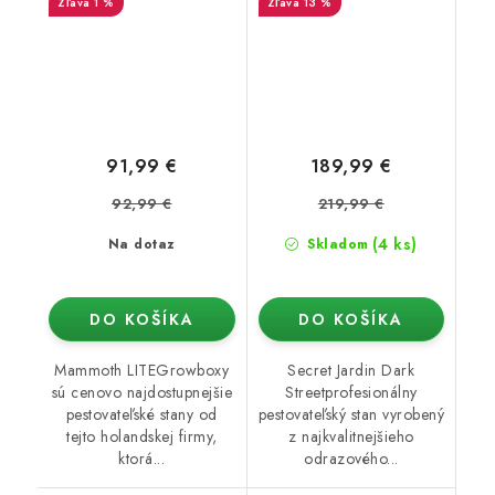
1 %
13 %
91,99 €
189,99 €
92,99 €
219,99 €
(4 ks)
Na dotaz
Skladom
DO KOŠÍKA
DO KOŠÍKA
Mammoth LITEGrowboxy
Secret Jardin Dark
sú cenovo najdostupnejšie
Streetprofesionálny
pestovateľské stany od
pestovateľský stan vyrobený
tejto holandskej firmy,
z najkvalitnejšieho
ktorá...
odrazového...