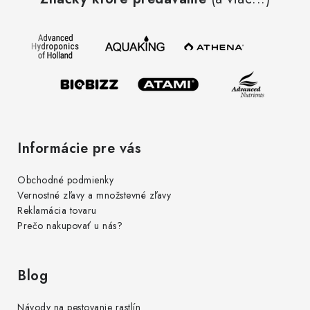
p
ä
t
i
e
Informácie pre vás
Obchodné podmienky
Vernostné zľavy a množstevné zľavy
Reklamácia tovaru
Prečo nakupovať u nás?
Blog
Návody na pestovanie rastlín