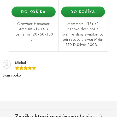
DO KOŠÍKA
DO KOŠÍKA
Growbox Homebox
Mammoth LITE+ sú
Ambient R120 S s
cenovo dostupné a
rozmermi 120×60×180
kvalitné stany s vnútornou
cm.
odrazovou vrstvou Mylar
170 D Silver. 100%...
Michal
Som spoko
Z
á
Značky ktoré predávame
(a viac...)