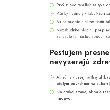
Prvý stĺpec tabuliek sa týka
o
Všetky hodnoty v tabuľkách s
Ak sa budete striktne riadiť t
Nezabudnite plodinu
preplá
zalievate len čistou vodou. Za
Pestujem presne 
nevyzerajú zdra
Ak sú listy vašej rastliny
žltka
bielym povrchom na substr
Na druhej strane, ak vaša rast
hnojivo
.