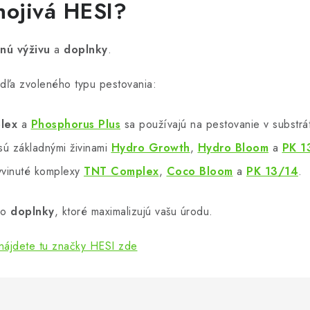
nojivá HESI?
nú výživu
a
doplnky
.
odľa zvoleného typu pestovania:
lex
a
Phosphorus Plus
sa používajú na pestovanie v substrá
sú základnými živinami
Hydro Growth
,
Hydro Bloom
a
PK 1
vyvinuté komplexy
TNT Complex
,
Coco Bloom
a
PK 13/14
.
 o
doplnky
, ktoré maximalizujú vašu úrodu.
ájdete tu značky HESI zde