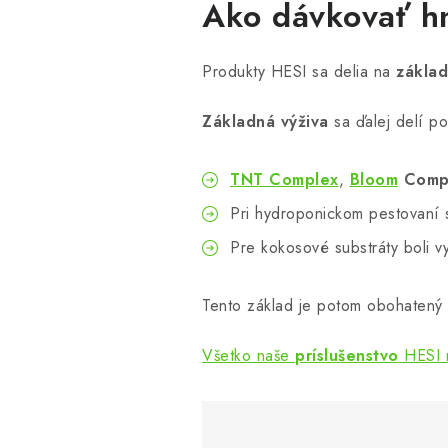
Ako dávkovať h
Produkty HESI sa delia na
základ
Základná výživa
sa ďalej delí p
TNT Complex
,
Bloom
Comp
Pri hydroponickom pestovaní 
Pre kokosové substráty boli 
Tento základ je potom obohatený
Všetko naše
príslušenstvo
HESI n