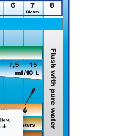
števu
ich