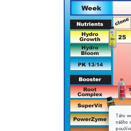
Táto w
nášho o
použív