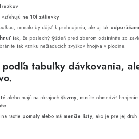
drezkov
.
a vzťahujú
na 10l zálievky
abuľkou, nemalo by dôjsť k prehnojeniu, ale aj tak
odporúčam
chnuť
tak, že posledný týždeň pred zberom odstránite zo zavl
bránite tak vzniku nežiaducich zvyškov hnojiva v plodine.
podľa tabuľky dávkovania, ale
vo.
sté
alebo majú na okrajoch
škvrny
, musíte obmedziť hnojenie
áte
.
lina rastie
pomaly
alebo má
menšie listy
, ako je pre jej dru