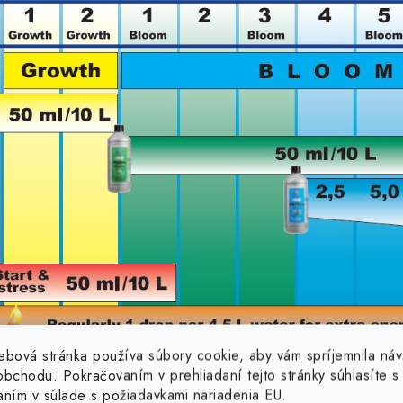
ebová stránka používa súbory cookie, aby vám spríjemnila náv
bchodu. Pokračovaním v prehliadaní tejto stránky súhlasíte s 
aním v súlade s požiadavkami nariadenia EU.