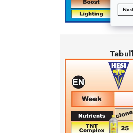
Nas
Tabuľ