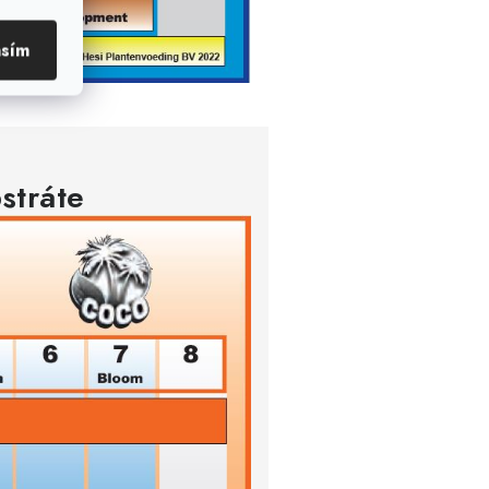
asím
stráte