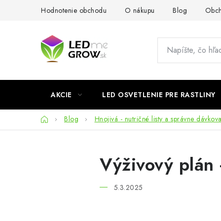
Prejsť
Hodnotenie obchodu
O nákupu
Blog
Obch
na
obsah
AKCIE
LED OSVETLENIE PRE RASTLINY
Domov
Blog
Hnojivá - nutričné listy a správne dávkov
Výživový plán 
5.3.2025