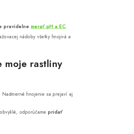
e pravidelne
merať pH a EC
.
ažovacej nádoby všetky hnojivá a
 moje rastliny
. Nadmerné hnojenie sa prejaví aj
h obvyklé, odporúčame
pridať