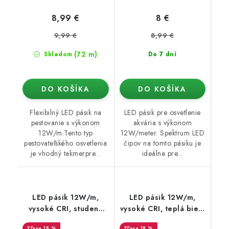
8,99 €
8 €
9,99 €
8,99 €
(72 m)
Skladom
Do 7 dní
DO KOŠÍKA
DO KOŠÍKA
Flexibilný LED pásik na
LED pásik pre osvetlenie
pestovanie s výkonom
akvária s výkonom
12W/m.Tento typ
12W/meter. Spektrum LED
pestovateľského osvetlenia
čipov na tomto pásiku je
je vhodný takmerpre...
ideálne pre...
LED pásik 12W/m,
LED pásik 12W/m,
vysoké CRI, studená
vysoké CRI, teplá biela
biela 6500K
3200K
18 %
18 %