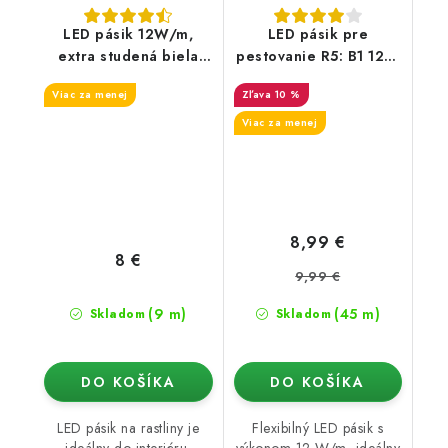
LED pásik 12W/m,
LED pásik pre
extra studená biela
pestovanie R5: B1 12W
11000K
/m
Viac za menej
10 %
Viac za menej
8,99 €
8 €
9,99 €
(9 m)
(45 m)
Skladom
Skladom
DO KOŠÍKA
DO KOŠÍKA
LED pásik na rastliny je
Flexibilný LED pásik s
ideálny do interiéru,
výkonom 12 W/m, ideálny