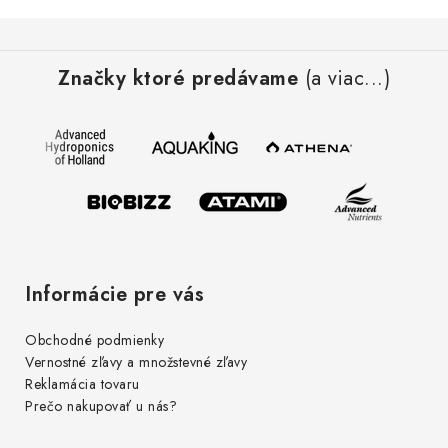
Z
á
Značky ktoré predávame
(a viac...)
p
ä
t
i
e
Informácie pre vás
Obchodné podmienky
Vernostné zľavy a množstevné zľavy
Reklamácia tovaru
Prečo nakupovať u nás?