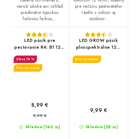
neruší okolie ani vzhľad
pre väčšinu pestovateľov
predmetov typickou
rastlín v indoor aj
fialovou farbou,...
outdoor...
LED pásik pre
LED GROW pásik
pestovanie R4: B1 12W
plnospektrálne 12W
/m
/m
10 %
Viac za menej
Viac za menej
8,99 €
9,99 €
9,99 €
(146 m)
(58 m)
Skladom
Skladom