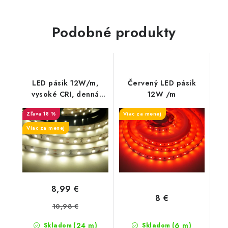
Podobné produkty
LED pásik 12W/m,
Červený LED pásik
vysoké CRI, denná
12W /m
biela 4500K
18 %
Viac za menej
Viac za menej
8,99 €
8 €
10,98 €
(24 m)
(6 m)
Skladom
Skladom