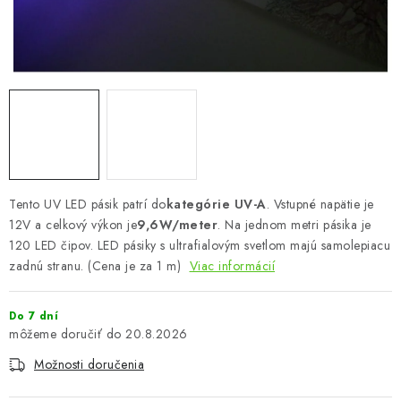
Podmienky o ochrane osobných údajov
Tento UV LED pásik patrí do
kategórie UV-A
. Vstupné napätie je
12V a celkový výkon je
9,6W/meter
. Na jednom metri pásika je
120 LED čipov. LED pásiky s ultrafialovým svetlom majú samolepiacu
zadnú stranu. (Cena je za 1 m)
Viac informácií
Do 7 dní
20.8.2026
Možnosti doručenia