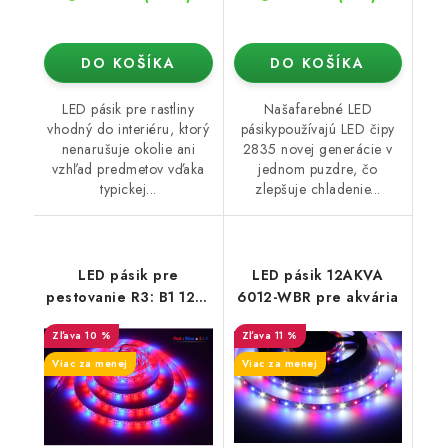
DO KOŠÍKA
DO KOŠÍKA
LED pásik pre rastliny
Našafarebné LED
vhodný do interiéru, ktorý
pásikypoužívajú LED čipy
nenarušuje okolie ani
2835 novej generácie v
vzhľad predmetov vďaka
jednom puzdre, čo
typickej...
zlepšuje chladenie...
LED pásik pre
LED pásik 12AKVA
pestovanie R3: B1 12W
6012-WBR pre akvária
/m
10 %
11 %
Viac za menej
Viac za menej