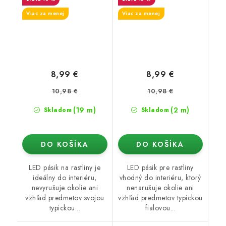
Viac za menej
Viac za menej
8,99 €
8,99 €
10,98 €
10,98 €
(19 m)
(2 m)
Skladom
Skladom
DO KOŠÍKA
DO KOŠÍKA
LED pásik na rastliny je
LED pásik pre rastliny
ideálny do interiéru,
vhodný do interiéru, ktorý
nevyrušuje okolie ani
nenarušuje okolie ani
vzhľad predmetov svojou
vzhľad predmetov typickou
typickou...
fialovou...