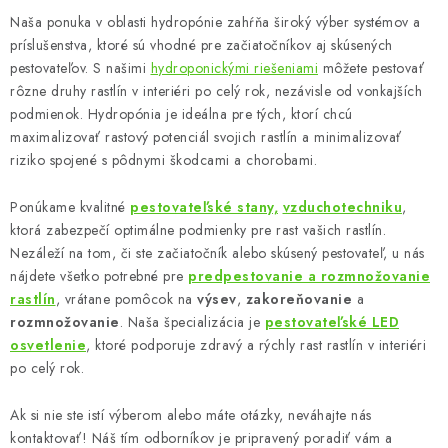
y
Naša ponuka v oblasti hydropónie zahŕňa široký výber systémov a
v
príslušenstva, ktoré sú vhodné pre začiatočníkov aj skúsených
ý
pestovateľov. S našimi
hydroponickými riešeniami
môžete pestovať
p
rôzne druhy rastlín v interiéri po celý rok, nezávisle od vonkajších
i
podmienok. Hydropónia je ideálna pre tých, ktorí chcú
s
maximalizovať rastový potenciál svojich rastlín a minimalizovať
u
riziko spojené s pôdnymi škodcami a chorobami.
Ponúkame kvalitné
pestovateľské stany,
vzduchotechniku
,
ktorá zabezpečí optimálne podmienky pre rast vašich rastlín.
Nezáleží na tom, či ste začiatočník alebo skúsený pestovateľ, u nás
nájdete všetko potrebné pre
predpestovanie a rozmnožovanie
rastlín
, vrátane pomôcok na
výsev
,
zakoreňovanie
a
rozmnožovanie
. Naša špecializácia je
pestovateľské LED
osvetlenie
, ktoré podporuje zdravý a rýchly rast rastlín v interiéri
po celý rok.
Ak si nie ste istí výberom alebo máte otázky, neváhajte nás
kontaktovať! Náš tím odborníkov je pripravený poradiť vám a