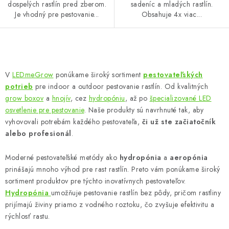
dospelých rastlín pred zberom.
sadeníc a mladých rastlín.
Je vhodný pre pestovanie...
Obsahuje 4x viac...
O
v
V
LEDmeGrow
ponúkame široký sortiment
pestovateľských
l
potrieb
pre indoor a outdoor pestovanie rastlín. Od kvalitných
á
grow boxov
a
hnojív
, cez
hydropóniu
, až po
špecializované LED
d
osvetlenie pre pestovanie
. Naše produkty sú navrhnuté tak, aby
vyhovovali potrebám každého pestovateľa,
či už ste začiatočník
a
alebo profesionál
.
c
i
Moderné pestovateľské metódy ako
hydropónia
a
aeropónia
e
prinášajú mnoho výhod pre rast rastlín. Preto vám ponúkame široký
p
sortiment produktov pre týchto inovatívnych pestovateľov.
r
Hydropónia
umožňuje pestovanie rastlín bez pôdy, pričom rastliny
v
prijímajú živiny priamo z vodného roztoku, čo zvyšuje efektivitu a
k
rýchlosť rastu.