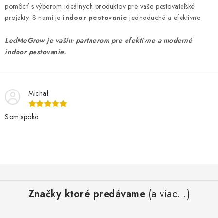
pomôcť s výberom ideálnych produktov pre vaše pestovateľské
projekty. S nami je
indoor pestovanie
jednoduché a efektívne.
LedMeGrow je vaším partnerom pre efektívne a moderné
indoor pestovanie.
Michal
Som spoko
Z
á
Značky ktoré predávame
(a viac...)
p
ä