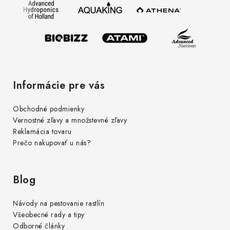
t
i
e
Informácie pre vás
Obchodné podmienky
Vernostné zľavy a množstevné zľavy
Reklamácia tovaru
Prečo nakupovať u nás?
Blog
Návody na pestovanie rastlín
Všeobecné rady a tipy
Odborné články