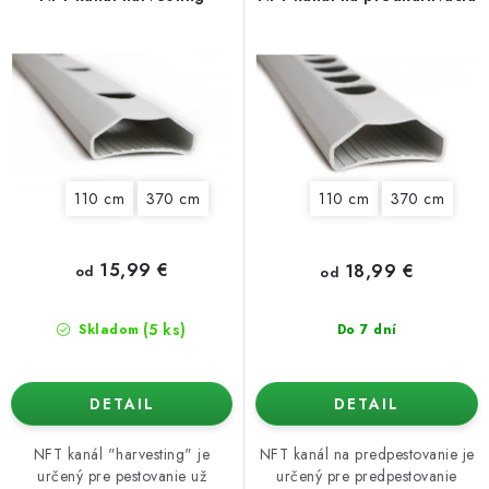
o
p
Podmienky o ochrane osobných údajov
d
r
u
o
k
d
t
u
o
k
110 cm
370 cm
110 cm
370 cm
v
t
o
v
15,99 €
18,99 €
od
od
(5 ks)
Skladom
Do 7 dní
DETAIL
DETAIL
NFT kanál "harvesting" je
NFT kanál na predpestovanie je
určený pre pestovanie už
určený pre predpestovanie