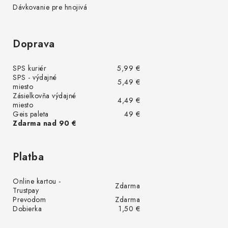
Dávkovanie pre hnojivá
Doprava
SPS kuriér
5,99 €
SPS - výdajné
5,49 €
miesto
Zásielkovňa výdajné
4,49 €
miesto
Geis paleta
49 €
Zdarma nad 90 €
Platba
Online kartou -
Zdarma
Trustpay
Prevodom
Zdarma
Dobierka
1,50 €