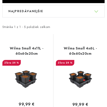
Podmienky o ochrane osobných údajov
V
R
NAJPREDÁVANEJŠIE
ý
a
p
d
i
e
Stránka
1
z
1
-
5
položiek celkom
s
n
p
i
r
e
Wilma Small 4x11L -
Wilma Small 4x6L -
o
p
60x60x20cm
60x60x20cm
d
r
28 %
28 %
u
o
k
d
t
u
o
k
v
t
o
99,99 €
99,99 €