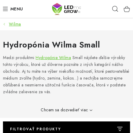
Prejsť
Hľad
na
obsah
Wilma
AKCIE
LED OSVETLENIE PRE RASTLINY
Hydropónia Wilma Small
PESTOVATEĽSKÉ POTREBY
Medzi produktmi
Hydropónie Wilma
Small nájdete ďalšie výrobky
tohto výrobcu, ktoré už dôverne poznáte z iných kategórií nášho
obchodu. Aj tu máte na výber niekoľko možností, ktoré pestovateľské
PRE AKVÁRIA
médium zvolíte (hydro, zemina, kokos…) a nechýba samozrejme
obľúbená a nesmierne užitočná funkcia časovača, ktorá v podstate
MICROGREENS
zvládne zalievanie za vás.
SMART GARDEN
Chcem sa dozvedieť viac
Hodnotenie obchodu
O nákupu
Blog
Obchodné podmienky
Predávané značky
Kontakt
FILTROVAŤ PRODUKTY