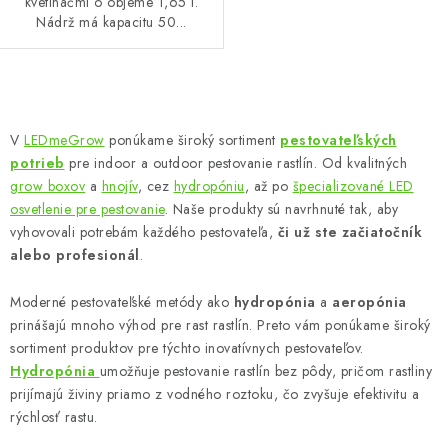
kvetináčmi o objeme 1,65 l.
Nádrž má kapacitu 50...
O
v
V
LEDmeGrow
ponúkame široký sortiment
pestovateľských
l
potrieb
pre indoor a outdoor pestovanie rastlín. Od kvalitných
á
grow boxov
a
hnojív
, cez
hydropóniu
, až po
špecializované LED
d
osvetlenie pre pestovanie
. Naše produkty sú navrhnuté tak, aby
vyhovovali potrebám každého pestovateľa,
či už ste začiatočník
a
alebo profesionál
.
c
i
Moderné pestovateľské metódy ako
hydropónia
a
aeropónia
e
prinášajú mnoho výhod pre rast rastlín. Preto vám ponúkame široký
p
sortiment produktov pre týchto inovatívnych pestovateľov.
r
Hydropónia
umožňuje pestovanie rastlín bez pôdy, pričom rastliny
v
prijímajú živiny priamo z vodného roztoku, čo zvyšuje efektivitu a
k
rýchlosť rastu.
y