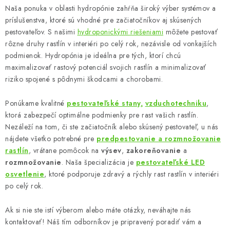
Naša ponuka v oblasti hydropónie zahŕňa široký výber systémov a
v
príslušenstva, ktoré sú vhodné pre začiatočníkov aj skúsených
ý
pestovateľov. S našimi
hydroponickými riešeniami
môžete pestovať
p
rôzne druhy rastlín v interiéri po celý rok, nezávisle od vonkajších
i
podmienok. Hydropónia je ideálna pre tých, ktorí chcú
s
maximalizovať rastový potenciál svojich rastlín a minimalizovať
u
riziko spojené s pôdnymi škodcami a chorobami.
Ponúkame kvalitné
pestovateľské stany,
vzduchotechniku
,
ktorá zabezpečí optimálne podmienky pre rast vašich rastlín.
Nezáleží na tom, či ste začiatočník alebo skúsený pestovateľ, u nás
nájdete všetko potrebné pre
predpestovanie a rozmnožovanie
rastlín
, vrátane pomôcok na
výsev
,
zakoreňovanie
a
rozmnožovanie
. Naša špecializácia je
pestovateľské LED
osvetlenie
, ktoré podporuje zdravý a rýchly rast rastlín v interiéri
po celý rok.
Ak si nie ste istí výberom alebo máte otázky, neváhajte nás
kontaktovať! Náš tím odborníkov je pripravený poradiť vám a