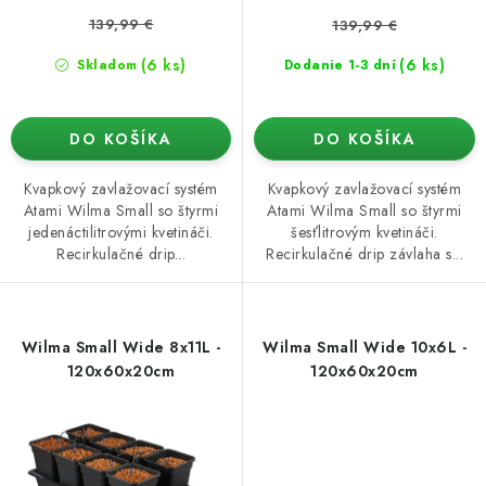
v
139,99 €
139,99 €
(6 ks)
(6 ks)
Skladom
Dodanie 1-3 dní
DO KOŠÍKA
DO KOŠÍKA
Kvapkový zavlažovací systém
Kvapkový zavlažovací systém
Atami Wilma Small so štyrmi
Atami Wilma Small so štyrmi
jedenáctilitrovými kvetináči.
šesťlitrovým kvetináči.
Recirkulačné drip...
Recirkulačné drip závlaha s...
Wilma Small Wide 8x11L -
Wilma Small Wide 10x6L -
120x60x20cm
120x60x20cm