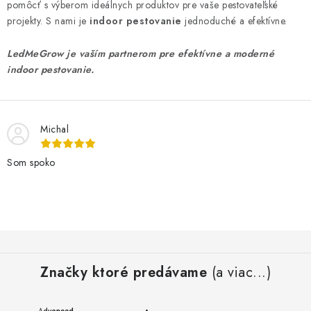
pomôcť s výberom ideálnych produktov pre vaše pestovateľské
projekty. S nami je
indoor pestovanie
jednoduché a efektívne.
LedMeGrow je vaším partnerom pre efektívne a moderné
indoor pestovanie.
Michal
Som spoko
Z
á
Značky ktoré predávame
(a viac...)
p
ä