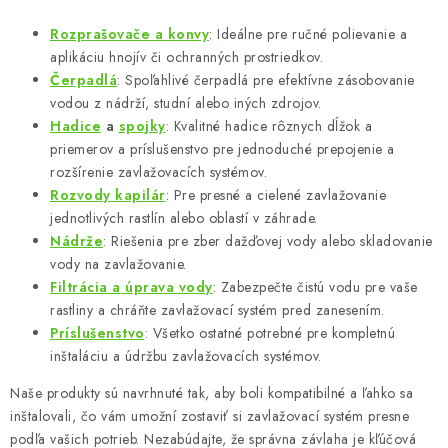
Rozprašovače
a
konvy
: Ideálne pre ručné polievanie a
aplikáciu hnojív či ochranných prostriedkov.
Čerpadlá
: Spoľahlivé čerpadlá pre efektívne zásobovanie
vodou z nádrží, studní alebo iných zdrojov.
Hadice
a
spojky
: Kvalitné hadice rôznych dĺžok a
priemerov a príslušenstvo pre jednoduché prepojenie a
rozšírenie zavlažovacích systémov.
Rozvody
kapilár
: Pre presné a cielené zavlažovanie
jednotlivých rastlín alebo oblastí v záhrade.
Nádrže
: Riešenia pre zber dažďovej vody alebo skladovanie
vody na zavlažovanie.
Filtrácia
a
úprava
vody
: Zabezpečte čistú vodu pre vaše
rastliny a chráňte zavlažovací systém pred zanesením.
Príslušenstvo
: Všetko ostatné potrebné pre kompletnú
inštaláciu a údržbu zavlažovacích systémov.
Naše produkty sú navrhnuté tak, aby boli kompatibilné a ľahko sa
inštalovali, čo vám umožní zostaviť si zavlažovací systém presne
podľa vašich potrieb. Nezabúdajte, že správna závlaha je kľúčová