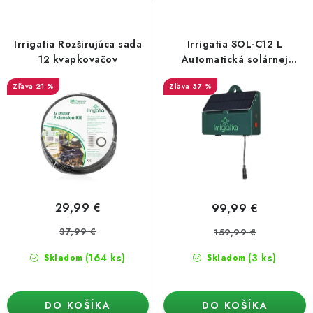
s
n
Podmienky o ochrane osobných údajov
p
i
r
e
Irrigatia Rozširujúca sada
Irrigatia SOL-C12 L
o
p
12 kvapkovačov
Automatická solárnej
závlaha
d
r
21 %
37 %
u
o
k
d
t
u
o
k
v
t
o
29,99 €
99,99 €
v
37,99 €
159,99 €
(164 ks)
(3 ks)
Skladom
Skladom
DO KOŠÍKA
DO KOŠÍKA