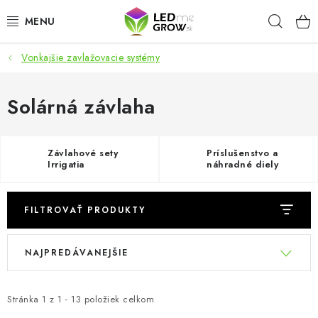
Prejsť
Hľad
na
obsah
Vonkajšie zavlažovacie systémy
AKCIE
LED OSVETLENIE PRE RASTLINY
Solárná závlaha
PESTOVATEĽSKÉ POTREBY
Závlahové sety
Príslušenstvo a
Irrigatia
náhradné diely
PRE AKVÁRIA
Irrigatia
MICROGREENS
FILTROVAŤ PRODUKTY
V
R
SMART GARDEN
NAJPREDÁVANEJŠIE
ý
a
p
d
Hodnotenie obchodu
O nákupu
Blog
i
e
Stránka
1
z
1
-
13
položiek celkom
Obchodné podmienky
Predávané značky
Kontakt