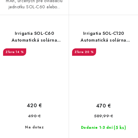
mAh, určených pre ovládaciu
jednotku SOL-C60 alebo...
Irrigatia SOL-C60
Irrigatia SOL-C120
Automatická solárna
Automatická solárna
závlaha
závlaha
14 %
20 %
420 €
470 €
490 €
589,99 €
(5 ks)
Na dotaz
Dodanie 1-3 dní