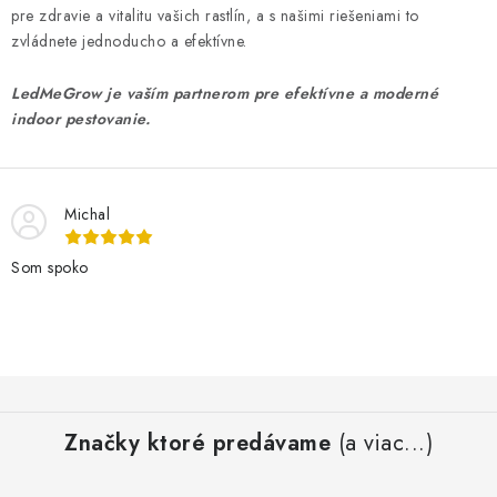
pre zdravie a vitalitu vašich rastlín, a s našimi riešeniami to
zvládnete jednoducho a efektívne.
LedMeGrow je vaším partnerom pre efektívne a moderné
indoor pestovanie.
Michal
Som spoko
Z
á
Značky ktoré predávame
(a viac...)
p
ä