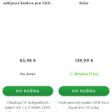
nabíjacia batéria pre C60–
Solar
C120
83,98 €
159,99 €
(1 ks)
Na dotaz
Skladom
DO KOŠÍKA
DO KOŠÍKA
Obsahuje 10 dobíjateľných
Hydroponický systém GHE Euro
batérií AA 1,2 V NiMH 2200
AquaFarm V3 Solar.