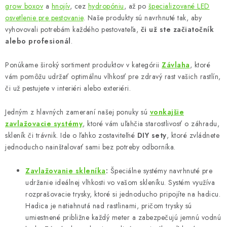
á
grow boxov
a
hnojív
, cez
hydropóniu
, až po
špecializované LED
d
osvetlenie pre pestovanie
. Naše produkty sú navrhnuté tak, aby
vyhovovali potrebám každého pestovateľa,
či už ste začiatočník
a
alebo profesionál
.
c
i
Ponúkame široký sortiment produktov v kategórii
Závlaha
, ktoré
e
vám pomôžu udržať optimálnu vlhkosť pre zdravý rast vašich rastlín,
p
či už pestujete v interiéri alebo exteriéri.
r
v
Jedným z hlavných zameraní našej ponuky sú
vonkajšie
k
zavlažovacie systémy
, ktoré vám uľahčia starostlivosť o záhradu,
y
skleník či trávnik. Ide o ľahko zostaviteľné
DIY sety
, ktoré zvládnete
jednoducho nainštalovať sami bez potreby odborníka.
v
ý
Zavlažovanie skleníka
:
Špeciálne systémy navrhnuté pre
p
udržanie ideálnej vlhkosti vo vašom skleníku. Systém využíva
i
rozprašovacie trysky, ktoré si jednoducho pripojíte na hadicu.
s
Hadica je natiahnutá nad rastlinami, pričom trysky sú
u
umiestnené približne každý meter a zabezpečujú jemnú vodnú