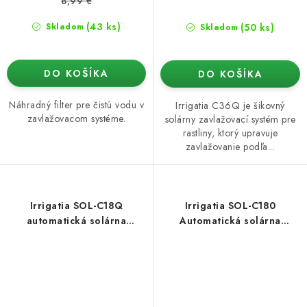
8,99 €
(43 ks)
(50 ks)
Skladom
Skladom
DO KOŠÍKA
DO KOŠÍKA
Náhradný filter pre čistú vodu v
Irrigatia C36Q je šikovný
zavlažovacom systéme.
solárny zavlažovací systém pre
rastliny, ktorý upravuje
zavlažovanie podľa...
Irrigatia SOL-C18Q
Irrigatia SOL-C180
automatická solárna
Automatická solárna
závlaha
závlaha