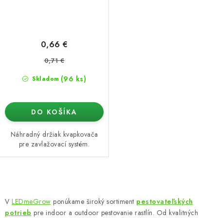
0,66 €
0,71 €
(96 ks)
Skladom
DO KOŠÍKA
Náhradný držiak kvapkovača
pre zavlažovací systém.
O
v
V
LEDmeGrow
ponúkame široký sortiment
pestovateľských
l
potrieb
pre indoor a outdoor pestovanie rastlín. Od kvalitných