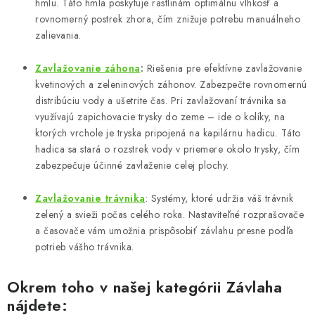
hmlu. Táto hmla poskytuje rastlinám optimálnu vlhkosť a
rovnomerný postrek zhora, čím znižuje potrebu manuálneho
zalievania.
Zavlažovanie záhona
:
Riešenia pre efektívne zavlažovanie
kvetinových a zeleninových záhonov. Zabezpečte rovnomernú
distribúciu vody a ušetrite čas. Pri zavlažovaní trávnika sa
využívajú zapichovacie trysky do zeme – ide o kolíky, na
ktorých vrchole je tryska pripojená na kapilárnu hadicu. Táto
hadica sa stará o rozstrek vody v priemere okolo trysky, čím
zabezpečuje účinné zavlaženie celej plochy.
Zavlažovanie
trávnika
: Systémy, ktoré udržia váš trávnik
zelený a svieži počas celého roka. Nastaviteľné rozprašovače
a časovače vám umožnia prispôsobiť závlahu presne podľa
potrieb vášho trávnika.
Okrem toho v našej kategórii
Závlaha
nájdete: