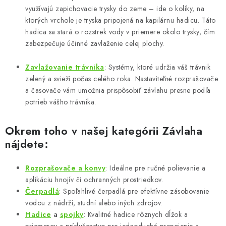
využívajú zapichovacie trysky do zeme – ide o kolíky, na
ktorých vrchole je tryska pripojená na kapilárnu hadicu. Táto
hadica sa stará o rozstrek vody v priemere okolo trysky, čím
zabezpečuje účinné zavlaženie celej plochy.
Zavlažovanie
trávnika
: Systémy, ktoré udržia váš trávnik
zelený a svieži počas celého roka. Nastaviteľné rozprašovače
a časovače vám umožnia prispôsobiť závlahu presne podľa
potrieb vášho trávnika.
Okrem toho v našej kategórii
Závlaha
nájdete:
Rozprašovače
a
konvy
: Ideálne pre ručné polievanie a
aplikáciu hnojív či ochranných prostriedkov.
Čerpadlá
: Spoľahlivé čerpadlá pre efektívne zásobovanie
vodou z nádrží, studní alebo iných zdrojov.
Hadice
a
spojky
: Kvalitné hadice rôznych dĺžok a
priemerov a príslušenstvo pre jednoduché prepojenie a