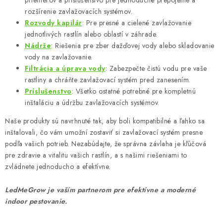
rozšírenie zavlažovacích systémov.
Rozvody
kapilár
: Pre presné a cielené zavlažovanie
jednotlivých rastlín alebo oblastí v záhrade.
Nádrže
: Riešenia pre zber dažďovej vody alebo skladovanie
vody na zavlažovanie.
Filtrácia
a
úprava
vody
: Zabezpečte čistú vodu pre vaše
rastliny a chráňte zavlažovací systém pred zanesením.
Príslušenstvo
: Všetko ostatné potrebné pre kompletnú
inštaláciu a údržbu zavlažovacích systémov.
Naše produkty sú navrhnuté tak, aby boli kompatibilné a ľahko sa
inštalovali, čo vám umožní zostaviť si zavlažovací systém presne
podľa vašich potrieb. Nezabúdajte, že správna závlaha je kľúčová
pre zdravie a vitalitu vašich rastlín, a s našimi riešeniami to
zvládnete jednoducho a efektívne.
LedMeGrow je vaším partnerom pre efektívne a moderné
indoor pestovanie.