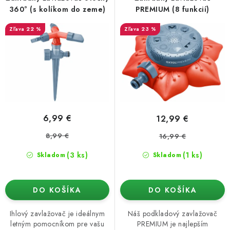
o
p
Podmienky o ochrane osobných údajov
360° (s kolíkom do zeme)
PREMIUM (8 funkcií)
d
r
22 %
23 %
u
o
k
d
t
u
o
k
v
t
o
6,99 €
12,99 €
v
8,99 €
16,99 €
(3 ks)
(1 ks)
Skladom
Skladom
DO KOŠÍKA
DO KOŠÍKA
Ihlový zavlažovač je ideálnym
Náš podkladový zavlažovač
letným pomocníkom pre vašu
PREMIUM je najlepším