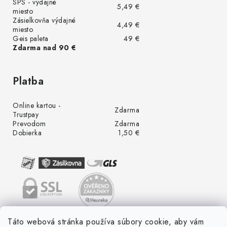
SPS - výdajné
5,49 €
miesto
Zásielkovňa výdajné
4,49 €
miesto
Geis paleta
49 €
Zdarma nad 90 €
Platba
Online kartou -
Zdarma
Trustpay
Prevodom
Zdarma
Dobierka
1,50 €
Táto webová stránka používa súbory cookie, aby vám