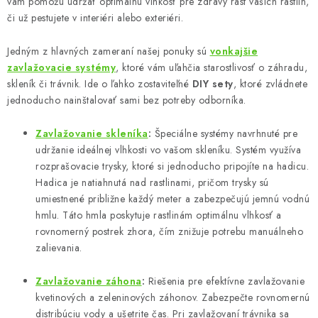
vám pomôžu udržať optimálnu vlhkosť pre zdravý rast vašich rastlín,
p
či už pestujete v interiéri alebo exteriéri.
r
v
Jedným z hlavných zameraní našej ponuky sú
vonkajšie
k
zavlažovacie systémy
, ktoré vám uľahčia starostlivosť o záhradu,
y
skleník či trávnik. Ide o ľahko zostaviteľné
DIY sety
, ktoré zvládnete
jednoducho nainštalovať sami bez potreby odborníka.
v
ý
Zavlažovanie skleníka
:
Špeciálne systémy navrhnuté pre
p
udržanie ideálnej vlhkosti vo vašom skleníku. Systém využíva
i
rozprašovacie trysky, ktoré si jednoducho pripojíte na hadicu.
s
Hadica je natiahnutá nad rastlinami, pričom trysky sú
u
umiestnené približne každý meter a zabezpečujú jemnú vodnú
hmlu. Táto hmla poskytuje rastlinám optimálnu vlhkosť a
rovnomerný postrek zhora, čím znižuje potrebu manuálneho
zalievania.
Zavlažovanie záhona
:
Riešenia pre efektívne zavlažovanie
kvetinových a zeleninových záhonov. Zabezpečte rovnomernú
distribúciu vody a ušetrite čas. Pri zavlažovaní trávnika sa