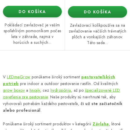
DO KOŠÍKA
DO KOŠÍKA
Pokládací zavlažovač je vaším
Zavlažovací kolíkpoužíva sa na
spoľahlivým pomocníkom počas
zavlažovanie väčších trávnatých
leta v záhrade, najmä v
plôch a vonkajších záhonov.
horúcich a suchých...
Táto sada...
O
v
V
LEDmeGrow
ponúkame široký sortiment
pestovateľských
l
potrieb
pre indoor a outdoor pestovanie rastlín. Od kvalitných
á
grow boxov
a
hnojív
, cez
hydropóniu
, až po
špecializované LED
d
osvetlenie pre pestovanie
. Naše produkty sú navrhnuté tak, aby
vyhovovali potrebám každého pestovateľa,
či už ste začiatočník
a
alebo profesionál
.
c
i
Ponúkame široký sortiment produktov v kategórii
Závlaha
, ktoré
e