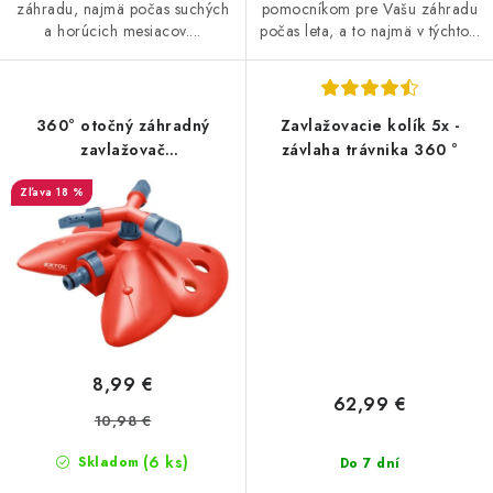
záhradu, najmä počas suchých
pomocníkom pre Vašu záhradu
a horúcich mesiacov....
počas leta, a to najmä v týchto...
360° otočný záhradný
Zavlažovacie kolík 5x -
zavlažovač
závlaha trávnika 360 °
(premiestniteľný)
18 %
8,99 €
62,99 €
10,98 €
(6 ks)
Skladom
Do 7 dní