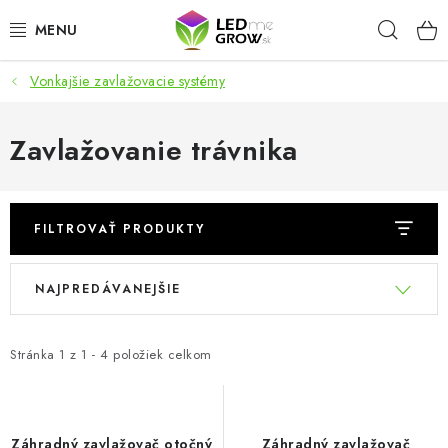
Prejsť
Hľad
na
obsah
Vonkajšie zavlažovacie systémy
AKCIE
LED OSVETLENIE PRE RASTLINY
Zavlažovanie trávnika
PESTOVATEĽSKÉ POTREBY
FILTROVAŤ PRODUKTY
PRE AKVÁRIA
V
R
NAJPREDÁVANEJŠIE
MICROGREENS
ý
a
p
d
SMART GARDEN
i
e
Stránka
1
z
1
-
4
položiek celkom
s
n
Hodnotenie obchodu
O nákupu
Blog
p
i
Obchodné podmienky
Predávané značky
Kontakt
r
e
Záhradný zavlažovač otočný
Záhradný zavlažovač