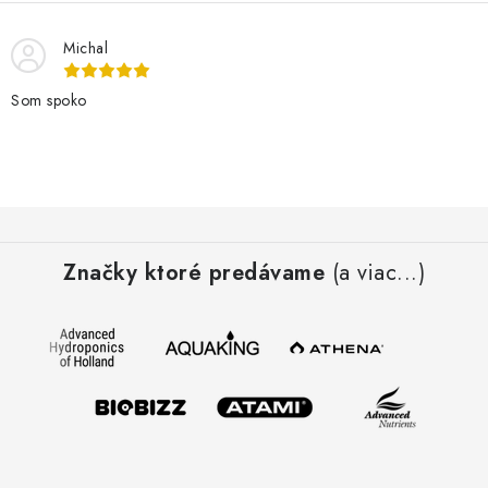
Michal
Som spoko
Z
á
Značky ktoré predávame
(a viac...)
p
ä
t
i
e