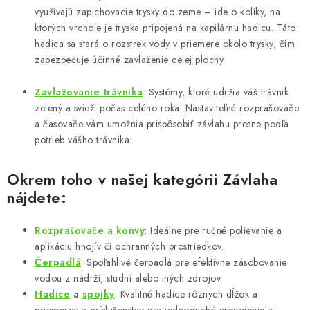
využívajú zapichovacie trysky do zeme – ide o kolíky, na
ktorých vrchole je tryska pripojená na kapilárnu hadicu. Táto
hadica sa stará o rozstrek vody v priemere okolo trysky, čím
zabezpečuje účinné zavlaženie celej plochy.
Zavlažovanie
trávnika
: Systémy, ktoré udržia váš trávnik
zelený a svieži počas celého roka. Nastaviteľné rozprašovače
a časovače vám umožnia prispôsobiť závlahu presne podľa
potrieb vášho trávnika.
Okrem toho v našej kategórii
Závlaha
nájdete:
Rozprašovače
a
konvy
: Ideálne pre ručné polievanie a
aplikáciu hnojív či ochranných prostriedkov.
Čerpadlá
: Spoľahlivé čerpadlá pre efektívne zásobovanie
vodou z nádrží, studní alebo iných zdrojov.
Hadice
a
spojky
: Kvalitné hadice rôznych dĺžok a
priemerov a príslušenstvo pre jednoduché prepojenie a