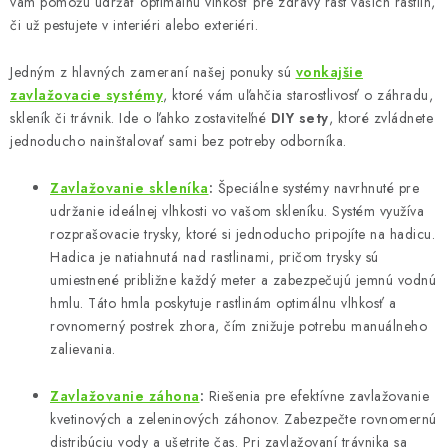
vám pomôžu udržať optimálnu vlhkosť pre zdravý rast vašich rastlín,
p
či už pestujete v interiéri alebo exteriéri.
r
v
Jedným z hlavných zameraní našej ponuky sú
vonkajšie
k
zavlažovacie systémy
, ktoré vám uľahčia starostlivosť o záhradu,
y
skleník či trávnik. Ide o ľahko zostaviteľné
DIY sety
, ktoré zvládnete
jednoducho nainštalovať sami bez potreby odborníka.
v
ý
Zavlažovanie skleníka
:
Špeciálne systémy navrhnuté pre
p
udržanie ideálnej vlhkosti vo vašom skleníku. Systém využíva
i
rozprašovacie trysky, ktoré si jednoducho pripojíte na hadicu.
s
Hadica je natiahnutá nad rastlinami, pričom trysky sú
u
umiestnené približne každý meter a zabezpečujú jemnú vodnú
hmlu. Táto hmla poskytuje rastlinám optimálnu vlhkosť a
rovnomerný postrek zhora, čím znižuje potrebu manuálneho
zalievania.
Zavlažovanie záhona
:
Riešenia pre efektívne zavlažovanie
kvetinových a zeleninových záhonov. Zabezpečte rovnomernú
distribúciu vody a ušetrite čas. Pri zavlažovaní trávnika sa