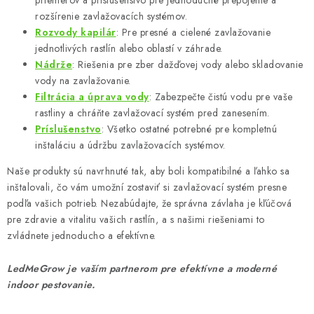
rozšírenie zavlažovacích systémov.
Rozvody
kapilár
: Pre presné a cielené zavlažovanie
jednotlivých rastlín alebo oblastí v záhrade.
Nádrže
: Riešenia pre zber dažďovej vody alebo skladovanie
vody na zavlažovanie.
Filtrácia
a
úprava
vody
: Zabezpečte čistú vodu pre vaše
rastliny a chráňte zavlažovací systém pred zanesením.
Príslušenstvo
: Všetko ostatné potrebné pre kompletnú
inštaláciu a údržbu zavlažovacích systémov.
Naše produkty sú navrhnuté tak, aby boli kompatibilné a ľahko sa
inštalovali, čo vám umožní zostaviť si zavlažovací systém presne
podľa vašich potrieb. Nezabúdajte, že správna závlaha je kľúčová
pre zdravie a vitalitu vašich rastlín, a s našimi riešeniami to
zvládnete jednoducho a efektívne.
LedMeGrow je vaším partnerom pre efektívne a moderné
indoor pestovanie.