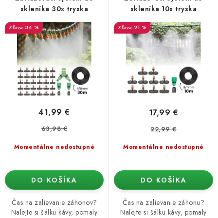
o
p
Podmienky o ochrane osobných údajov
skleníka 30x tryska
skleníka 10x tryska
d
r
34 %
21 %
u
o
k
d
t
u
o
k
v
t
o
41,99 €
17,99 €
v
63,98 €
22,99 €
Momentálne nedostupné
Momentálne nedostupné
DO KOŠÍKA
DO KOŠÍKA
Čas na zalievanie záhonov?
Čas na zalievanie záhonu?
Nalejte si šálku kávy, pomaly
Nalejte si šálku kávy, pomaly