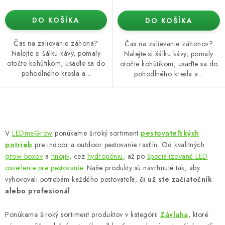
DO KOŠÍKA
DO KOŠÍKA
Čas na zalievanie záhona?
Čas na zalievanie záhonov?
Nalejte si šálku kávy, pomaly
Nalejte si šálku kávy, pomaly
otočte kohútikom, usaďte sa do
otočte kohútikom, usaďte sa do
pohodlného kresla a...
pohodlného kresla a...
O
v
V
LEDmeGrow
ponúkame široký sortiment
pestovateľských
l
potrieb
pre indoor a outdoor pestovanie rastlín. Od kvalitných
á
grow boxov
a
hnojív
, cez
hydropóniu
, až po
špecializované LED
d
osvetlenie pre pestovanie
. Naše produkty sú navrhnuté tak, aby
vyhovovali potrebám každého pestovateľa,
či už ste začiatočník
a
alebo profesionál
.
c
i
Ponúkame široký sortiment produktov v kategórii
Závlaha
, ktoré
e