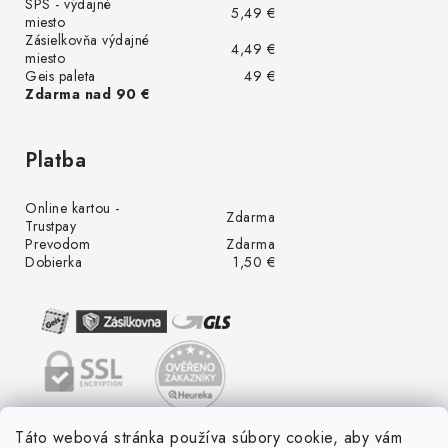
SPS - výdajné
5,49 €
miesto
Zásielkovňa výdajné
4,49 €
miesto
Geis paleta
49 €
Zdarma nad 90 €
Platba
Online kartou -
Zdarma
Trustpay
Prevodom
Zdarma
Dobierka
1,50 €
Táto webová stránka používa súbory cookie, aby vám