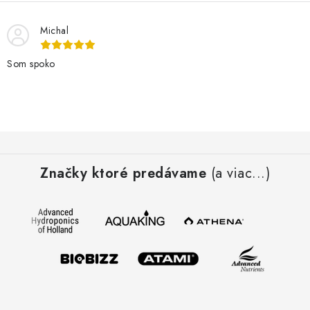
Michal
Som spoko
Z
á
Značky ktoré predávame
(a viac...)
p
ä
t
i
e