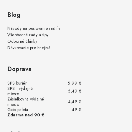
Blog
Návody na pestovanie rastlín
Všeobecné rady a tipy
Odborné články
Dávkovanie pre hnojivá
Doprava
SPS kuriér
5,99 €
SPS - výdajné
5,49 €
miesto
Zásielkovňa výdajné
4,49 €
miesto
Geis paleta
49 €
Zdarma nad 90 €