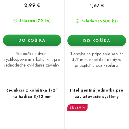
2,99 €
1,67 €
(79 ks)
(>500 ks)
Skladom
Skladom
DO KOŠÍKA
DO KOŠÍKA
Rozbočka s dvomi
T-spojka na pripojenie kapilár
rýchlospojkami a kohútikmi pre
4/7 mm, napríklad na dýzu
jednoduché ovládanie závlahy.
pripojiteľnú cez kapiláru.
Redukcia z kohútika 1/2´´
Inteligentná jednotka pre
na hadicu 8/12 mm
zavlažovacie systémy
8 %