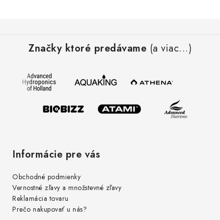
Z
á
Značky ktoré predávame
(a viac...)
p
ä
t
i
e
Informácie pre vás
Obchodné podmienky
Vernostné zľavy a množstevné zľavy
Reklamácia tovaru
Prečo nakupovať u nás?