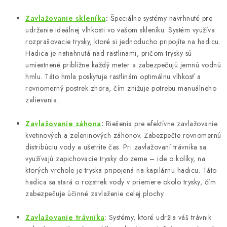
ý
Zavlažovanie skleníka
:
Špeciálne systémy navrhnuté pre
p
udržanie ideálnej vlhkosti vo vašom skleníku. Systém využíva
i
rozprašovacie trysky, ktoré si jednoducho pripojíte na hadicu.
s
Hadica je natiahnutá nad rastlinami, pričom trysky sú
u
umiestnené približne každý meter a zabezpečujú jemnú vodnú
hmlu. Táto hmla poskytuje rastlinám optimálnu vlhkosť a
rovnomerný postrek zhora, čím znižuje potrebu manuálneho
zalievania.
Zavlažovanie záhona
:
Riešenia pre efektívne zavlažovanie
kvetinových a zeleninových záhonov. Zabezpečte rovnomernú
distribúciu vody a ušetrite čas. Pri zavlažovaní trávnika sa
využívajú zapichovacie trysky do zeme – ide o kolíky, na
ktorých vrchole je tryska pripojená na kapilárnu hadicu. Táto
hadica sa stará o rozstrek vody v priemere okolo trysky, čím
zabezpečuje účinné zavlaženie celej plochy.
Zavlažovanie
trávnika
: Systémy, ktoré udržia váš trávnik