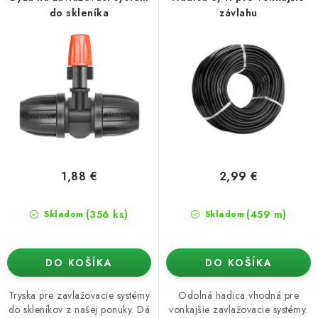
o
p
Podmienky o ochrane osobných údajov
do skleníka
závlahu
d
r
u
o
k
d
t
u
o
k
v
t
o
v
1,88 €
2,99 €
(356 ks)
(459 m)
Skladom
Skladom
DO KOŠÍKA
DO KOŠÍKA
Tryska pre zavlažovacie systémy
Odolná hadica vhodná pre
do skleníkov z našej ponuky. Dá
vonkajšie zavlažovacie systémy.