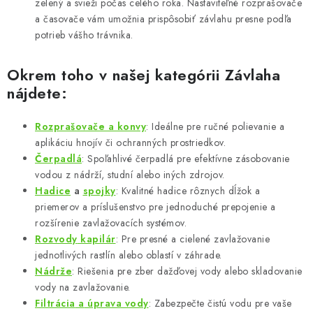
zelený a svieži počas celého roka. Nastaviteľné rozprašovače
a časovače vám umožnia prispôsobiť závlahu presne podľa
potrieb vášho trávnika.
Okrem toho v našej kategórii
Závlaha
nájdete:
Rozprašovače
a
konvy
: Ideálne pre ručné polievanie a
aplikáciu hnojív či ochranných prostriedkov.
Čerpadlá
: Spoľahlivé čerpadlá pre efektívne zásobovanie
vodou z nádrží, studní alebo iných zdrojov.
Hadice
a
spojky
: Kvalitné hadice rôznych dĺžok a
priemerov a príslušenstvo pre jednoduché prepojenie a
rozšírenie zavlažovacích systémov.
Rozvody
kapilár
: Pre presné a cielené zavlažovanie
jednotlivých rastlín alebo oblastí v záhrade.
Nádrže
: Riešenia pre zber dažďovej vody alebo skladovanie
vody na zavlažovanie.
Filtrácia
a
úprava
vody
: Zabezpečte čistú vodu pre vaše