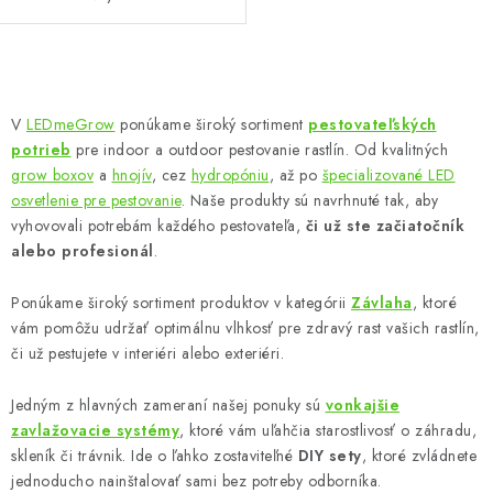
O
v
V
LEDmeGrow
ponúkame široký sortiment
pestovateľských
l
potrieb
pre indoor a outdoor pestovanie rastlín. Od kvalitných
á
grow boxov
a
hnojív
, cez
hydropóniu
, až po
špecializované LED
d
osvetlenie pre pestovanie
. Naše produkty sú navrhnuté tak, aby
vyhovovali potrebám každého pestovateľa,
či už ste začiatočník
a
alebo profesionál
.
c
i
Ponúkame široký sortiment produktov v kategórii
Závlaha
, ktoré
e
vám pomôžu udržať optimálnu vlhkosť pre zdravý rast vašich rastlín,
p
či už pestujete v interiéri alebo exteriéri.
r
v
Jedným z hlavných zameraní našej ponuky sú
vonkajšie
k
zavlažovacie systémy
, ktoré vám uľahčia starostlivosť o záhradu,
y
skleník či trávnik. Ide o ľahko zostaviteľné
DIY sety
, ktoré zvládnete
jednoducho nainštalovať sami bez potreby odborníka.
v