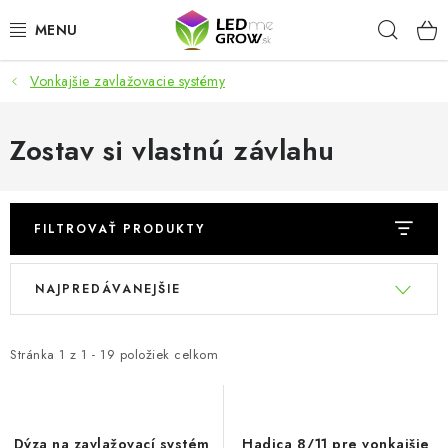
Prejsť
Hľad
na
obsah
Vonkajšie zavlažovacie systémy
AKCIE
LED OSVETLENIE PRE RASTLINY
Zostav si vlastnú závlahu
PESTOVATEĽSKÉ POTREBY
FILTROVAŤ PRODUKTY
PRE AKVÁRIA
V
R
NAJPREDÁVANEJŠIE
MICROGREENS
ý
a
p
d
SMART GARDEN
i
e
Stránka
1
z
1
-
19
položiek celkom
s
n
Hodnotenie obchodu
O nákupu
Blog
p
i
Obchodné podmienky
Predávané značky
Kontakt
r
e
Dýza na zavlažovací systém
Hadica 8/11 pre vonkajšie