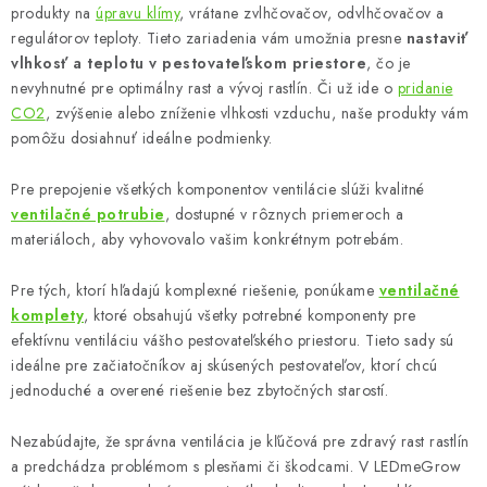
produkty na
úpravu klímy
, vrátane zvlhčovačov, odvlhčovačov a
regulátorov teploty. Tieto zariadenia vám umožnia presne
nastaviť
vlhkosť a teplotu v pestovateľskom priestore
, čo je
nevyhnutné pre optimálny rast a vývoj rastlín. Či už ide o
pridanie
CO2
, zvýšenie alebo zníženie vlhkosti vzduchu, naše produkty vám
pomôžu dosiahnuť ideálne podmienky.
Pre prepojenie všetkých komponentov ventilácie slúži kvalitné
ventilačné potrubie
, dostupné v rôznych priemeroch a
materiáloch, aby vyhovovalo vašim konkrétnym potrebám.
Pre tých, ktorí hľadajú komplexné riešenie, ponúkame
ventilačné
komplety
, ktoré obsahujú všetky potrebné komponenty pre
efektívnu ventiláciu vášho pestovateľského priestoru. Tieto sady sú
ideálne pre začiatočníkov aj skúsených pestovateľov, ktorí chcú
jednoduché a overené riešenie bez zbytočných starostí.
Nezabúdajte, že správna ventilácia je kľúčová pre zdravý rast rastlín
a predchádza problémom s plesňami či škodcami. V LEDmeGrow