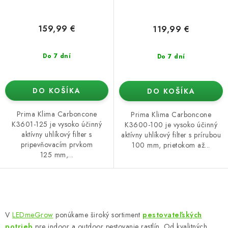
159,99 €
119,99 €
Do 7 dní
Do 7 dní
DO KOŠÍKA
DO KOŠÍKA
Prima Klima Carboncone
Prima Klima Carboncone
K3601-125 je vysoko účinný
K3600-100 je vysoko účinný
aktívny uhlíkový filter s
aktívny uhlíkový filter s prírubou
pripevňovacím prvkom
100 mm, prietokom až...
125 mm,...
O
v
V
LEDmeGrow
ponúkame široký sortiment
pestovateľských
l
potrieb
pre indoor a outdoor pestovanie rastlín. Od kvalitných