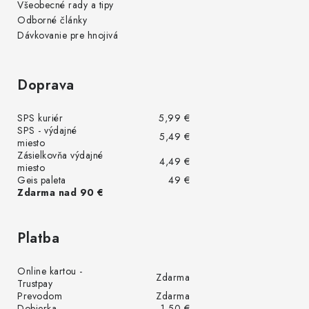
Všeobecné rady a tipy
Odborné články
Dávkovanie pre hnojivá
Doprava
SPS kuriér
5,99 €
SPS - výdajné
5,49 €
miesto
Zásielkovňa výdajné
4,49 €
miesto
Geis paleta
49 €
Zdarma nad 90 €
Platba
Online kartou -
Zdarma
Trustpay
Prevodom
Zdarma
Dobierka
1,50 €