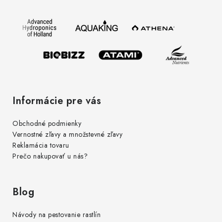
ä
t
i
e
Informácie pre vás
Obchodné podmienky
Vernostné zľavy a množstevné zľavy
Reklamácia tovaru
Prečo nakupovať u nás?
Blog
Návody na pestovanie rastlín