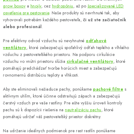
á
grow boxov
a
hnojív
, cez
hydropóniu
, až po
špecializované LED
d
osvetlenie pre pestovanie
. Naše produkty sú navrhnuté tak, aby
vyhovovali potrebám každého pestovateľa,
či už ste začiatočník
a
alebo profesionál
.
c
i
Pre efektívny odvod vzduchu sú nevyhnutné
odťahové
e
ventilátory
, ktoré zabezpečujú spoľahlivý odťah teplého a vlhkého
p
vzduchu z pestovateľského priestoru. Na podporu cirkulácie
r
vzduchu vo vnútri priestoru slúžia
cirkulačné ventilátory
, ktoré
v
pomáhajú predchádzať tvorbe horúcich miest a zabezpečujú
k
rovnomernú distribúciu teploty a vlhkosti.
y
Aby ste eliminovali nežiaduce pachy, ponúkame
pachové filtre
s
v
aktívnym uhlím, ktoré účinne odstraňujú zápach a zabezpečujú
ý
čerstvý vzduch pre vaše rastliny. Pre ešte vyššiu úroveň kontroly
p
pachu sú k dispozícii riešenia na
neutralizáciu pachu
, ktoré
i
pomáhajú udržať váš pestovateľský priestor diskrétny.
s
u
Na udržanie ideálnych podmienok pre rast rastlín ponúkame