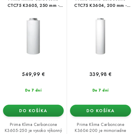
o
p
Podmienky o ochrane osobných údajov
CTC75 K3605, 250 mm -
CTC75 K3604, 200 mm -
3000 m3/h, dĺžka 1050 mm
1400 m3/h, dĺžka 1000 mm
d
r
u
o
k
d
t
u
o
k
v
t
o
v
549,99 €
339,98 €
Do 7 dní
Do 7 dní
DO KOŠÍKA
DO KOŠÍKA
Prima Klima Carboncone
Prima Klima Carboncone
K3605-250 je vysoko výkonný
K3604-200 je mimoriadne